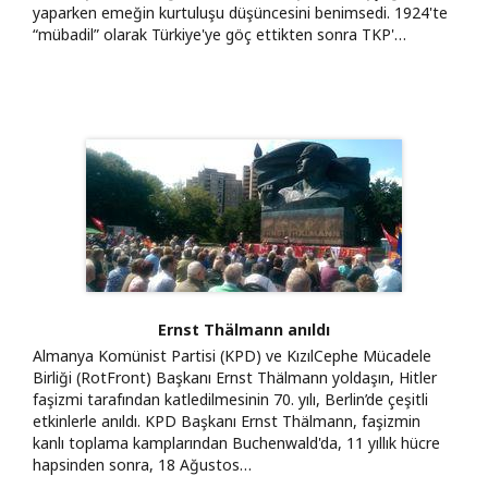
yaparken emeğin kurtuluşu düşüncesini benimsedi. 1924'te
“mübadil” olarak Türkiye'ye göç ettikten sonra TKP'…
Ernst Thälmann anıldı
Almanya Komünist Partisi (KPD) ve KızılCephe Mücadele
Birliği (RotFront) Başkanı Ernst Thälmann yoldaşın, Hitler
faşizmi tarafından katledilmesinin 70. yılı, Berlin’de çeşitli
etkinlerle anıldı. KPD Başkanı Ernst Thälmann, faşizmin
kanlı toplama kamplarından Buchenwald'da, 11 yıllık hücre
hapsinden sonra, 18 Ağustos…