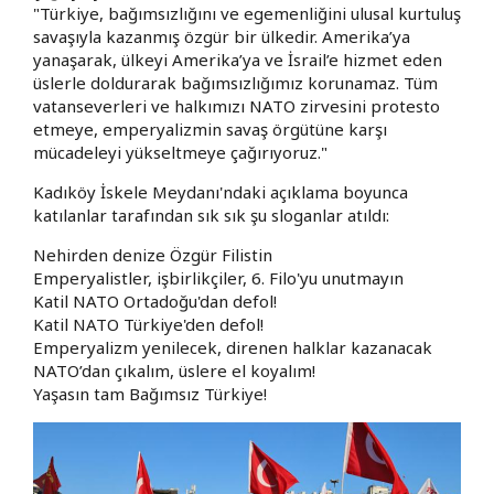
​"Türkiye, bağımsızlığını ve egemenliğini ulusal kurtuluş
savaşıyla kazanmış özgür bir ülkedir. Amerika’ya
yanaşarak, ülkeyi Amerika’ya ve İsrail’e hizmet eden
üslerle doldurarak bağımsızlığımız korunamaz. Tüm
vatanseverleri ve halkımızı NATO zirvesini protesto
etmeye, emperyalizmin savaş örgütüne karşı
mücadeleyi yükseltmeye çağırıyoruz."
Kadıköy İskele Meydanı'ndaki açıklama boyunca
katılanlar tarafından sık sık şu sloganlar atıldı:
​Nehirden denize Özgür Filistin
Emperyalistler, işbirlikçiler, 6. Filo'yu unutmayın
Katil NATO Ortadoğu'dan defol!
Katil NATO Türkiye'den defol!
Emperyalizm yenilecek, direnen halklar kazanacak
NATO’dan çıkalım, üslere el koyalım!
Yaşasın tam Bağımsız Türkiye!