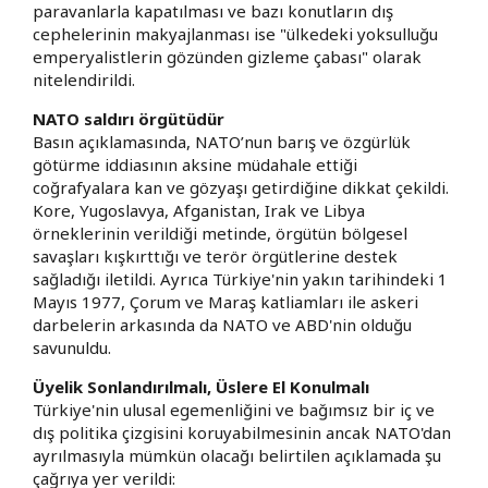
paravanlarla kapatılması ve bazı konutların dış
cephelerinin makyajlanması ise "ülkedeki yoksulluğu
emperyalistlerin gözünden gizleme çabası" olarak
nitelendirildi.
​NATO saldırı örgütüdür
​Basın açıklamasında, NATO’nun barış ve özgürlük
götürme iddiasının aksine müdahale ettiği
coğrafyalara kan ve gözyaşı getirdiğine dikkat çekildi.
Kore, Yugoslavya, Afganistan, Irak ve Libya
örneklerinin verildiği metinde, örgütün bölgesel
savaşları kışkırttığı ve terör örgütlerine destek
sağladığı iletildi. Ayrıca Türkiye'nin yakın tarihindeki 1
Mayıs 1977, Çorum ve Maraş katliamları ile askeri
darbelerin arkasında da NATO ve ABD'nin olduğu
savunuldu.
Üyelik Sonlandırılmalı, Üslere El Konulmalı
​Türkiye'nin ulusal egemenliğini ve bağımsız bir iç ve
dış politika çizgisini koruyabilmesinin ancak NATO'dan
ayrılmasıyla mümkün olacağı belirtilen açıklamada şu
çağrıya yer verildi: