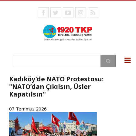
Ana
içeriğe
facebook
twitter
youtube
instagram
RSS
atla
Ara
Kadıköy’de NATO Protestosu:
"NATO’dan Çıkılsın, Üsler
Kapatılsın"
07 Temmuz 2026