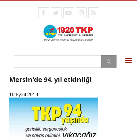
Ana
içeriğe
facebook
twitter
youtube
instagram
RSS
atla
Ara
Mersin'de 94. yıl etkinliği
10 Eylül 2014