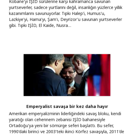
Kobane'yi IŞİD sürülerine karşı kahramanca savunan
yurtseverler, sadece yurtlarını değil, insanlığın yüzlerce yıllık
kazanımlarını savunuyorlar. Tıpkı Halep'i, Humus'u,
Lazkiye'yi, Hama'yı, Şam'ı, Deyrizor'u savunan yurtseverler
gibi. Tıpkı IŞİD, El Kaide, Nusra…
Emperyalist savaşa bir kez daha hayır
Amerikan emperyalizminin liderliğindeki savaş bloku, kendi
yaratığı olan cehennem zebanisi IŞİD bahanesiyle
Ortadoğu'ya yeni bir sömürge seferi başlattı. Bu sefer,
1990'daki birinci ve 2003'teki ikinci Körfez savaşıyla, 2011'de