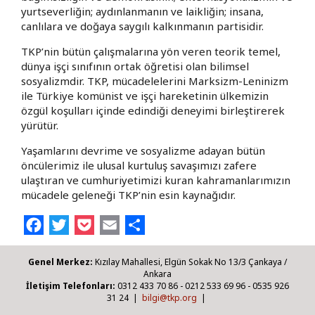
yurtseverliğin; aydınlanmanın ve laikliğin; insana,
canlılara ve doğaya saygılı kalkınmanın partisidir.
TKP’nin bütün çalışmalarına yön veren teorik temel,
dünya işçi sınıfının ortak öğretisi olan bilimsel
sosyalizmdir. TKP, mücadelelerini Marksizm-Leninizm
ile Türkiye komünist ve işçi hareketinin ülkemizin
özgül koşulları içinde edindiği deneyimi birleştirerek
yürütür.
Yaşamlarını devrime ve sosyalizme adayan bütün
öncülerimiz ile ulusal kurtuluş savaşımızı zafere
ulaştıran ve cumhuriyetimizi kuran kahramanlarımızın
mücadele geleneği TKP’nin esin kaynağıdır.
Facebook
Twitter
Pocket
Email
Share
Genel Merkez:
Kızılay Mahallesi, Elgün Sokak No 13/3 Çankaya /
Ankara
İletişim Telefonları:
0312 433 70 86 - 0212 533 69 96 - 0535 926
31 24 |
bilgi@tkp.org
|