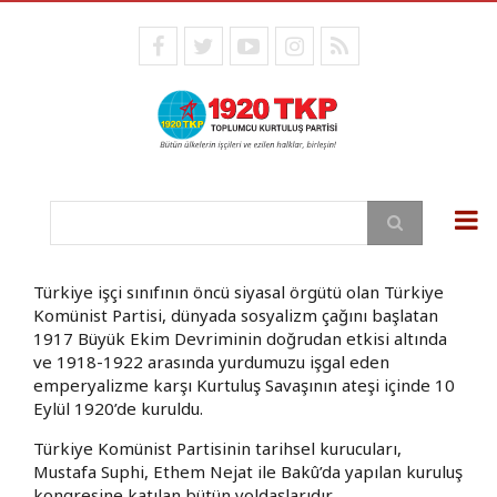
Ana
içeriğe
facebook
twitter
youtube
instagram
RSS
atla
Ara
Türkiye işçi sınıfının öncü siyasal örgütü olan Türkiye
Komünist Partisi, dünyada sosyalizm çağını başlatan
1917 Büyük Ekim Devriminin doğrudan etkisi altında
ve 1918-1922 arasında yurdumuzu işgal eden
emperyalizme karşı Kurtuluş Savaşının ateşi içinde 10
Eylül 1920’de kuruldu.
Türkiye Komünist Partisinin tarihsel kurucuları,
Mustafa Suphi, Ethem Nejat ile Bakû’da yapılan kuruluş
kongresine katılan bütün yoldaşlarıdır.