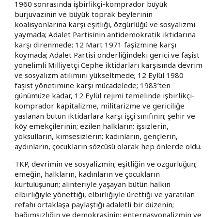
1960 sonrasında işbirlikçi-komprador büyük
burjuvazinin ve büyük toprak beylerinin
koalisyonlarına karşı eşitliği, özgürlüğü ve sosyalizmi
yaymada; Adalet Partisinin antidemokratik iktidarına
karşı direnmede; 12 Mart 1971 faşizmine karşı
koymada; Adalet Partisi önderliğindeki gerici ve faşist
yönelimli Milliyetçi Cephe iktidarları karşısında devrim
ve sosyalizm atılımını yükseltmede; 12 Eylül 1980
faşist yönetimine karşı mücadelede; 1983’ten
günümüze kadar, 12 Eylül rejimi temelinde işbirlikçi-
komprador kapitalizme, militarizme ve gericiliğe
yaslanan bütün iktidarlara karşı işçi sınıfının; şehir ve
köy emekçilerinin; ezilen halkların; işsizlerin,
yoksulların, kimsesizlerin; kadınların, gençlerin,
aydınların, çocukların sözcüsü olarak hep önlerde oldu.
TKP, devrimin ve sosyalizmin; eşitliğin ve özgürlüğün;
emeğin, halkların, kadınların ve çocukların
kurtuluşunun; alınteriyle yaşayan bütün halkın
elbirliğiyle yönettiği, elbirliğiyle ürettiği ve yaratılan
refahı ortaklaşa paylaştığı adaletli bir düzenin;
bağımsızlığın ve demokrasinin; enternasyonalizmin ve