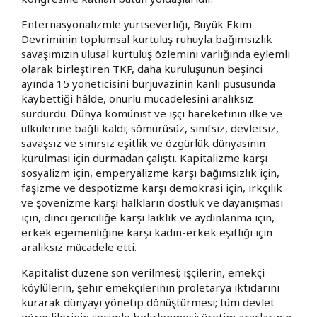
Enternasyonalizmle yurtseverliği, Büyük Ekim
Devriminin toplumsal kurtuluş ruhuyla bağımsızlık
savaşımızın ulusal kurtuluş özlemini varlığında eylemli
olarak birleştiren TKP, daha kuruluşunun beşinci
ayında 15 yöneticisini burjuvazinin kanlı pususunda
kaybettiği hâlde, onurlu mücadelesini aralıksız
sürdürdü. Dünya komünist ve işçi hareketinin ilke ve
ülkülerine bağlı kaldı; sömürüsüz, sınıfsız, devletsiz,
savaşsız ve sınırsız eşitlik ve özgürlük dünyasının
kurulması için durmadan çalıştı. Kapitalizme karşı
sosyalizm için, emperyalizme karşı bağımsızlık için,
faşizme ve despotizme karşı demokrasi için, ırkçılık
ve şovenizme karşı halkların dostluk ve dayanışması
için, dinci gericiliğe karşı laiklik ve aydınlanma için,
erkek egemenliğine karşı kadın-erkek eşitliği için
aralıksız mücadele etti.
Kapitalist düzene son verilmesi; işçilerin, emekçi
köylülerin, şehir emekçilerinin proletarya iktidarını
kurarak dünyayı yönetip dönüştürmesi; tüm devlet
görevlilerinin seçimle belirlenmesi; üretim araçlarının