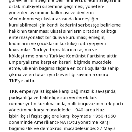
ortak mülkiyeti sistemine geçilmesi; yöneten-
yönetilen ayrımının kalkması ve devletin
sönümlenmesi; uluslar arasında kardeşliğin
kurulabilmesi için kendi kaderini serbestçe belirleme
hakkının tanınması; ulusal sınırların ortadan kalktığı
enternasyonalist bir dünya kurulması; emeğin,
kadınların ve çocukların kurtuluşu gibi yepyeni
kavramları Türkiye topraklarına taşıma ve
kökleştirme onuru Türkiye Komünist Partisine aittir.
Emperyalizme karşı en kararlı biçimde mücadele
etme, ülkenin bağımsızlığına en zor koşullarda sahip
çıkma ve en tutarlı yurtseverliği savunma onuru
TKP’ye aittir.
TKP, emperyalist işgale karşı bağımsızlık savaşında;
padişahlığa ve halifeliğe son verilerek laik
cumhuriyetin kurulmasında; milli burjuvazinin tek parti
yönetimine karşı mücadelede; 1940'larda Nazi
işbirlikçisi faşist güçlere karşı koymada; 1950-1960
döneminde Amerikancı-NATO’cu yönetime karşı
bağımsızlık ve demokrasi mücadelesinde; 27 Mayıs