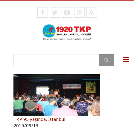
Ana
içeriğe
facebook
twitter
youtube
instagram
RSS
atla
Ara
TKP 95 yaşında, İstanbul
2015/09/13