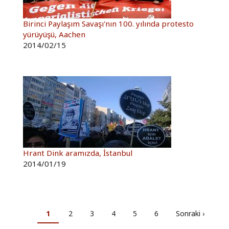
Birinci Paylaşım Savaşı'nın 100. yılında protesto
yürüyüşü, Aachen
2014/02/15
Hrant Dink aramızda, İstanbul
2014/01/19
Sayfalama
Şu
1
Sayfa
2
Sayfa
3
Sayfa
4
Sayfa
5
Sayfa
6
Sonraki
Sonraki ›
an
sayfa
kullanılan