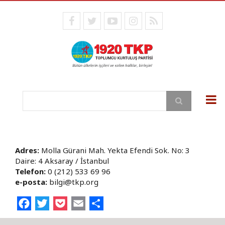
Ana
içeriğe
facebook
twitter
youtube
instagram
RSS
atla
Ara
Adres:
Molla Gürani Mah. Yekta Efendi Sok. No: 3
Daire: 4 Aksaray / İstanbul
Telefon:
0 (212) 533 69 96
e-posta:
bilgi@tkp.org
Facebook
Twitter
Pocket
Email
Share