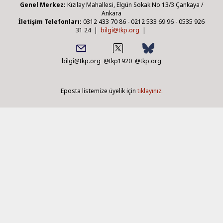
Genel Merkez:
Kızılay Mahallesi, Elgün Sokak No 13/3 Çankaya /
Ankara
İletişim Telefonları:
0312 433 70 86 - 0212 533 69 96 - 0535 926
31 24 |
bilgi@tkp.org
|
bilgi@tkp.org
@tkp1920
@tkp.org
Eposta listemize üyelik için
tıklayınız.