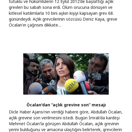
tutuklu ve hükümlülerin 12 Eylül 2012'de başlattığı açlık
grevleri bu sabah sona erdi. Ölüm orucuna dönüşen ve
kitlesel katılımlarla 10 bini aşkın kişiyi kapsayan grev 68.
günündeydi. Açlık grevcilerinin sözcüsü Deniz Kaya, greve
Öcalan'ın çağrısını dikkate…
Öcalan'dan “açlık grevine son” mesajı
Dicle Haber Ajansı'nın verdiği habere göre, Abdullah Öcalan,
açlık grevine son verilmesini istedi. Bugün İmralı'da kardeşi
Mehmet Öcalan'la görüşen Abdullah Öcalan, açlık grevinin
yerini bulduğunu ve amacına ulaştığını belirterek, grevcilerin