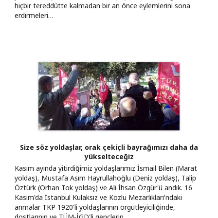
hiçbir tereddütte kalmadan bir an önce eylemlerini sona
erdirmeleri…
Size söz yoldaşlar, orak çekiçli bayrağımızı daha da
yükselteceğiz
Kasım ayında yitirdiğimiz yoldaşlarımız İsmail Bilen (Marat
yoldaş), Mustafa Asım Hayrullahoğlu (Deniz yoldaş), Talip
Öztürk (Orhan Tok yoldaş) ve Ali İhsan Özgür'ü andık. 16
Kasım'da İstanbul Kulaksız ve Kozlu Mezarlıkları'ndaki
anmalar TKP 1920'li yoldaşlarının örgütleyiciliğinde,
dostlarının ve TÜM-İGD'li gençlerin…