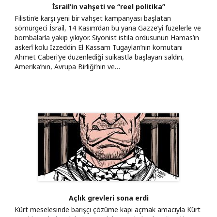
İsrail’in vahşeti ve “reel politika”
Filistin’e karşı yeni bir vahşet kampanyası başlatan
sömürgeci İsrail, 14 Kasım’dan bu yana Gazze’yi füzelerle ve
bombalarla yakıp yıkıyor. Siyonist istila ordusunun Hamas’ın
askerî kolu İzzeddin El Kassam Tugayları’nın komutanı
Ahmet Caberi’ye düzenlediği suikastla başlayan saldırı,
Amerika’nın, Avrupa Birliği’nin ve…
Açlık grevleri sona erdi
Kürt meselesinde barışçı çözüme kapı açmak amacıyla Kürt