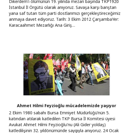
Dikerdem'i ölümünün 19. yılında mezarı başında TKP1920
İstanbul İl Örgütü olarak anıyoruz. Savaşa karşı barıştan
yana saf tutan tüm parti dostlarımızı gerçekleştireceğimiz
anmaya davet ediyoruz. Tarih: 3 Ekim 2012 ÇarşambaYer:
Karacaahmet Mezarlığı Ana Giriş…
Ahmet Hilmi Feyzioğlu mücadelemizde yaşıyor
2 Ekim 1980 sabahı Bursa Emniyet Müdürlüğü’nün 5.
katından atılarak katledilen TKP Bursa İl Komitesi üyesi
Avukat Ahmet Hilmi Feyzioğlu'nu (Ali Gider yoldaş)
katledilişinin 32. yıldönümünde saygıyla anıyoruz. 24 Ocak