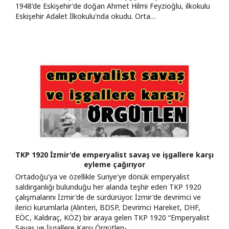
1948'de Eskişehir'de doğan Ahmet Hilmi Feyzioğlu, ilkokulu
Eskişehir Adalet İlkokulu'nda okudu. Orta…
TKP 1920 İzmir'de emperyalist savaş ve işgallere karşı
eyleme çağırıyor
Ortadoğu'ya ve özellikle Suriye'ye dönük emperyalist
saldırganlığı bulunduğu her alanda teşhir eden TKP 1920
çalışmalarını İzmir'de de sürdürüyor. İzmir'de devrimci ve
ilerici kurumlarla (Alınteri, BDSP, Devrimci Hareket, DHF,
EÖC, Kaldıraç, KÖZ) bir araya gelen TKP 1920 “Emperyalist
Savaş ve İşgallere Karşı Örgütlen-…