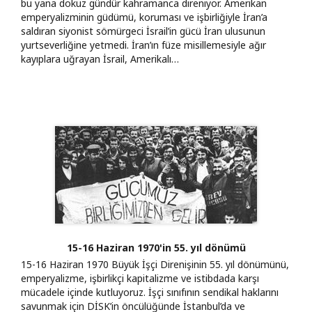
bu yana dokuz gündür kahramanca direniyor. Amerikan
emperyalizminin güdümü, koruması ve işbirliğiyle İran’a
saldıran siyonist sömürgeci İsrail’in gücü İran ulusunun
yurtseverliğine yetmedi. İran’ın füze misillemesiyle ağır
kayıplara uğrayan İsrail, Amerikalı…
15-16 Haziran 1970'in 55. yıl dönümü
15-16 Haziran 1970 Büyük İşçi Direnişinin 55. yıl dönümünü,
emperyalizme, işbirlikçi kapitalizme ve istibdada karşı
mücadele içinde kutluyoruz. İşçi sınıfının sendikal haklarını
savunmak için DİSK’in öncülüğünde İstanbul’da ve