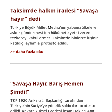
Taksim’de halkın iradesi ‘’Savaşa
hayır’’ dedi
Türkiye Büyük Millet Meclisi’nin yabancı ülkelere
asker göndermesi için hükümete yetki veren
tezkereyi kabul etmesi Taksim’de binlerce kişinin
katıldığı eylemle protesto edildi.
Taksim’de
daha fazla oku
halkın
iradesi
‘’Savaşa
hayır’’
dedi
hakkında
"Savaşa Hayır, Barış Hemen
Şimdi!"
TKP 1920 Ankara İl Başkanlığı tarafından
Türkiye'nin Suriye'ye yönelik saldırıları protesto
edildi. Ankara Yüksel Caddesi İnsan Hakları Anıtı