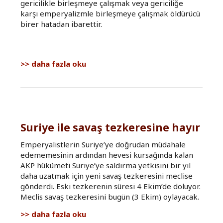
gericilikle birleşmeye çalışmak veya gericiliğe
karşı emperyalizmle birleşmeye çalışmak öldürücü
birer hatadan ibarettir.
Emperyalist
daha fazla oku
savaşa
bir
kez
daha
hayır
hakkında
Suriye ile savaş tezkeresine hayır
Emperyalistlerin Suriye’ye doğrudan müdahale
edememesinin ardından hevesi kursağında kalan
AKP hükümeti Suriye’ye saldırma yetkisini bir yıl
daha uzatmak için yeni savaş tezkeresini meclise
gönderdi. Eski tezkerenin süresi 4 Ekim’de doluyor.
Meclis savaş tezkeresini bugün (3 Ekim) oylayacak.
Suriye
daha fazla oku
ile