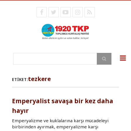
Ana
içeriğe
facebook
twitter
youtube
instagram
RSS
atla
Ara
tezkere
ETIKET:
Emperyalist savaşa bir kez daha
hayır
Emperyalizme ve kuklalarına karşı mücadeleyi
birbirinden ayırmak, emperyalizme karşı