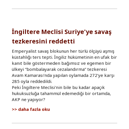
savaş
tezkeresine
hayır
hakkında
İngiltere Meclisi Suriye'ye savaş
tezkeresini reddetti
Emperyalist savaş blokunun her türlü ölçüyü aşmış
küstahlığı ters tepti. İngiliz hükümetinin en ufak bir
kanıt bile göstermeden bağımsız ve egemen bir
ülkeyi “bombalayarak cezalandırma” tezkeresi
Avam Kamarası'nda yapılan oylamada 272'ye karşı
285 oyla reddedildi.
Peki İngiltere Meclisi'nin bile bu kadar apaçık
hukuksuzluğa tahammül edemediği bir ortamda,
AKP ne yapıyor?
İngiltere
daha fazla oku
Meclisi
Suriye'ye
savaş
tezkeresini