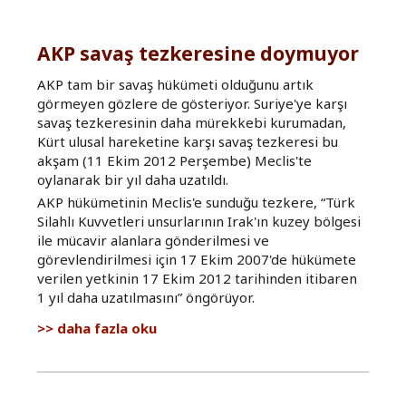
reddetti
hakkında
AKP savaş tezkeresine doymuyor
AKP tam bir savaş hükümeti olduğunu artık
görmeyen gözlere de gösteriyor. Suriye'ye karşı
savaş tezkeresinin daha mürekkebi kurumadan,
Kürt ulusal hareketine karşı savaş tezkeresi bu
akşam (11 Ekim 2012 Perşembe) Meclis'te
oylanarak bir yıl daha uzatıldı.
AKP hükümetinin Meclis'e sunduğu tezkere, “Türk
Silahlı Kuvvetleri unsurlarının Irak'ın kuzey bölgesi
ile mücavir alanlara gönderilmesi ve
görevlendirilmesi için 17 Ekim 2007'de hükümete
verilen yetkinin 17 Ekim 2012 tarihinden itibaren
1 yıl daha uzatılmasını” öngörüyor.
AKP
daha fazla oku
savaş
tezkeresine
doymuyor
hakkında