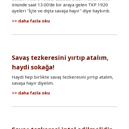
önünde saat 13.00'de bir araya gelen TKP 1920
üyeleri "İçte ve dışta savaşa hayır" diye haykırdı.
"Savaşa
daha fazla oku
Hayır,
Barış
Hemen
Şimdi!"
hakkında
Savaş tezkeresini yırtıp atalım,
haydi sokağa!
Haydi hep birlikte savaş tezkeresini yırtıp atalım,
savaşa hayır diyelim.
Savaş
daha fazla oku
tezkeresini
yırtıp
atalım,
haydi
sokağa!
hakkında