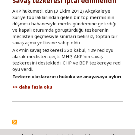
Savaş tezkeresi iptal edilmelidir
AKP hükümeti, dün (3 Ekim 2012) Akçakale'ye
Suriye topraklarından gelen bir top mermisinin
düşmesi bahanesiyle meclis gündemine getirdiği
ve kapalı oturumda görüştürdüğü tezkerenin
meclisten geçmesiyle sınırları belirsiz, toptan bir
savaş açma yetkisine sahip oldu.
AKP'nin savaş tezkeresi 320 kabul, 129 red oyu
alarak meclisten geçti. MHP, AKP'nin savaş
tezkeresini destekledi. CHP ve BDP tezkereye red
oyu verdi.
Tezkere uluslararası hukuka ve anayasaya aykırı
Savaş
daha fazla oku
tezkeresi
iptal
edilmelidir
hakkında