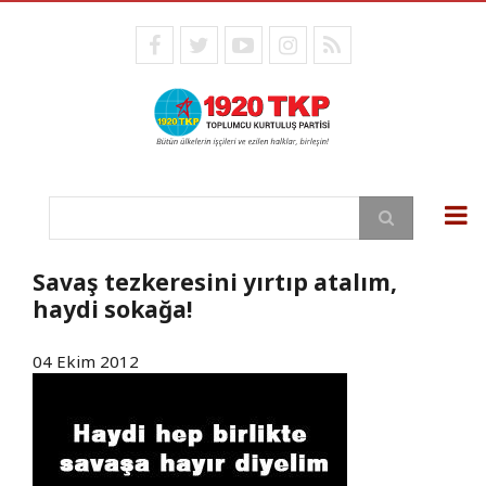
Ana
içeriğe
facebook
twitter
youtube
instagram
RSS
atla
Ara
Savaş tezkeresini yırtıp atalım,
haydi sokağa!
04 Ekim 2012