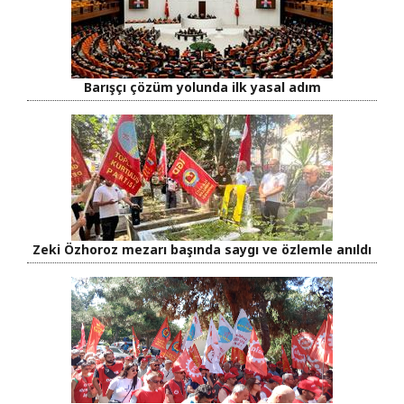
Barışçı çözüm yolunda ilk yasal adım
Zeki Özhoroz mezarı başında saygı ve özlemle anıldı