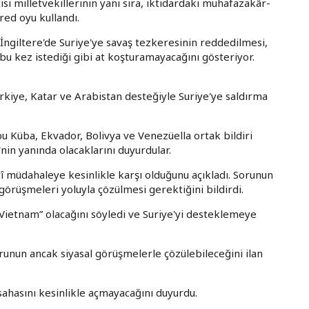
isi milletvekillerinin yanı sıra, iktidardaki muhafazakâr-
 red oyu kullandı.
ngiltere'de Suriye'ye savaş tezkeresinin reddedilmesi,
 kez istediği gibi at koşturamayacağını gösteriyor.
ürkiye, Katar ve Arabistan desteğiyle Suriye'ye saldırma
u Küba, Ekvador, Bolivya ve Venezüella ortak bildiri
nin yanında olacaklarını duyurdular.
rî müdahaleye kesinlikle karşı olduğunu açıkladı. Sorunun
görüşmeleri yoluyla çözülmesi gerektiğini bildirdi.
i Vietnam” olacağını söyledi ve Suriye'yi desteklemeye
runun ancak siyasal görüşmelerle çözülebileceğini ilan
 sahasını kesinlikle açmayacağını duyurdu.