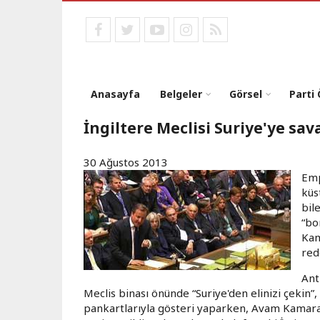
Ana
içeriğe
facebook
twitter
youtube
instagram
RSS
atla
Anasayfa
Belgeler
Görsel
Parti
İngiltere Meclisi Suriye'ye sav
30 Ağustos 2013
Emp
küs
bil
“bo
Kam
red
Ant
Meclis binası önünde “Suriye'den elinizi çekin”
pankartlarıyla gösteri yaparken, Avam Kamara