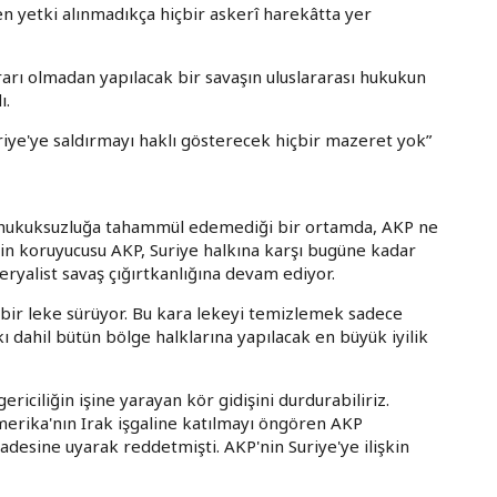
en yetki alınmadıkça hiçbir askerî harekâtta yer
rarı olmadan yapılacak bir savaşın uluslararası hukukun
ı.
uriye'ye saldırmayı haklı gösterecek hiçbir mazeret yok”
ık hukuksuzluğa tahammül edemediği bir ortamda, AKP ne
inin koruyucusu AKP, Suriye halkına karşı bugüne kadar
eryalist savaş çığırtkanlığına devam ediyor.
a bir leke sürüyor. Bu kara lekeyi temizlemek sadece
ı dahil bütün bölge halklarına yapılacak en büyük iyilik
iciliğin işine yarayan kör gidişini durdurabiliriz.
merika'nın Irak işgaline katılmayı öngören AKP
radesine uyarak reddetmişti. AKP'nin Suriye'ye ilişkin