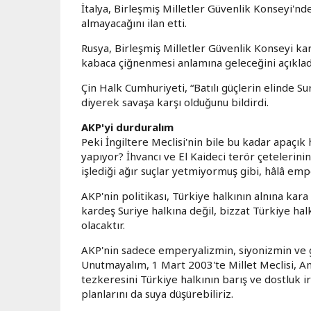
İtalya, Birleşmiş Milletler Güvenlik Konseyi'nd
almayacağını ilan etti.
Rusya, Birleşmiş Milletler Güvenlik Konseyi ka
kabaca çiğnenmesi anlamına geleceğini açıklad
Çin Halk Cumhuriyeti, “Batılı güçlerin elinde S
diyerek savaşa karşı olduğunu bildirdi.
AKP'yi durduralım
Peki İngiltere Meclisi'nin bile bu kadar apaç
yapıyor? İhvancı ve El Kaideci terör çetelerin
işlediği ağır suçlar yetmiyormuş gibi, hâlâ emp
AKP'nin politikası, Türkiye halkının alnına kar
kardeş Suriye halkına değil, bizzat Türkiye halk
olacaktır.
AKP'nin sadece emperyalizmin, siyonizmin ve ger
Unutmayalım, 1 Mart 2003'te Millet Meclisi, A
tezkeresini Türkiye halkının barış ve dostluk i
planlarını da suya düşürebiliriz.