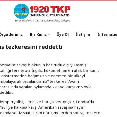
Ar
 Örgütlerimiz
Biz Kimiz
Üye Ol
İletişim
Internati
aş tezkeresini reddetti
eryalist savaş blokunun her türlü ölçüyü aşmış
tahlığı ters tepti. İngiliz hükümetinin en ufak bir kanıt
e göstermeden bağımsız ve egemen bir ülkeyi
mbalayarak cezalandırma” tezkeresi Avam
arası'nda yapılan oylamada 272'ye karşı 285 oyla
dedildi.
iemperyalist, ilerici ve barışsever güçler, Londra'da
, “Suriye halkına karşı Amerikan savaşına hayır”
sı'nda sekiz saat süren görüşmelerden sonra, tezkere