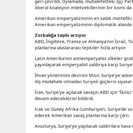
geri çevrildi. Oylamada, muhalefetteki İşçi Part
liberal koalisyon miletvekillerinin bir kısmı da
Amerikan emperyalizminin en sadık müttefiki İ
Amerikan emperyalizminin diplomatik alanda bu
Zorbalığa tepki artıyor
ABD, İngiltere, Fransa ve Almanya'nın İsrail, T
planlarına uluslararası tepkiler hızla artıyor.
Latin Amerika'nın antiemperyalist ülkeler grub
yayınlayarak emperyalist saldırıya karşı Suriye'
İhvan yönetimini deviren Mısır, Suriye'ye aske
dış müdahale olmadan Suriyeli güçlerin siyasal 
İran, Suriye'ye açılacak savaşın ABD için “İkinc
devam edeceklerini bildirdi.
Irak ve Güney Afrika Cumhuriyeti, Suriye'de so
ederek Amerikan savaş planlarına karşı çıktı.
Avusturya, Suriye'ye yapılacak saldırılara hava