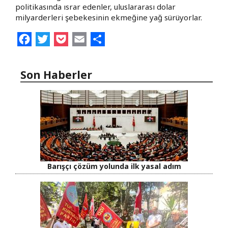
politikasında ısrar edenler, uluslararası dolar
milyarderleri şebekesinin ekmeğine yağ sürüyorlar.
Facebook
Twitter
Pocket
Email
Share
Son Haberler
Barışçı çözüm yolunda ilk yasal adım