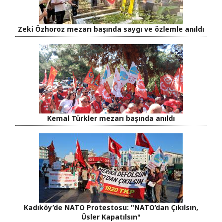
Zeki Özhoroz mezarı başında saygı ve özlemle anıldı
Kemal Türkler mezarı başında anıldı
Kadıköy’de NATO Protestosu: "NATO’dan Çıkılsın,
Üsler Kapatılsın"