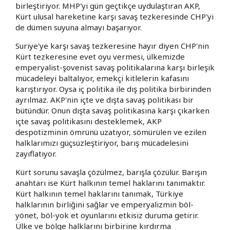
birleştiriyor. MHP'yi gün geçtikçe uydulaştıran AKP,
Kürt ulusal hareketine karşı savaş tezkeresinde CHP'yi
de dümen suyuna almayı başarıyor.
Suriye'ye karşı savaş tezkeresine hayır diyen CHP'nin
Kürt tezkeresine evet oyu vermesi, ülkemizde
emperyalist-şovenist savaş politikalarına karşı birleşik
mücadeleyi baltalıyor, emekçi kitlelerin kafasını
karıştırıyor. Oysa iç politika ile dış politika birbirinden
ayrılmaz. AKP'nin içte ve dışta savaş politikası bir
bütündür. Onun dışta savaş politikasına karşı çıkarken
içte savaş politikasını desteklemek, AKP
despotizminin ömrünü uzatıyor, sömürülen ve ezilen
halklarımızı güçsüzleştiriyor, barış mücadelesini
zayıflatıyor.
Kürt sorunu savaşla çözülmez, barışla çözülür. Barışın
anahtarı ise Kürt halkının temel haklarını tanımaktır.
Kürt halkının temel haklarını tanımak, Türkiye
halklarının birliğini sağlar ve emperyalizmin böl-
yönet, böl-yok et oyunlarını etkisiz duruma getirir.
Ülke ve bölge halklarını birbirine kırdırma