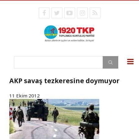
Ana
içeriğe
facebook
twitter
youtube
instagram
RSS
atla
Ara
AKP savaş tezkeresine doymuyor
11 Ekim 2012