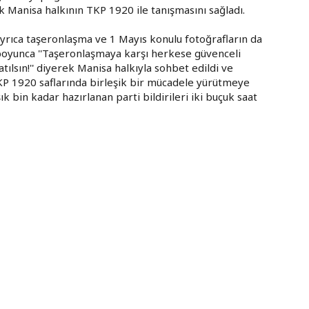
k Manisa halkının TKP 1920 ile tanışmasını sağladı.
ayrıca taşeronlaşma ve 1 Mayıs konulu fotoğrafların da
ı boyunca ''Taşeronlaşmaya karşı herkese güvenceli
patılsın!'' diyerek Manisa halkıyla sohbet edildi ve
KP 1920 saflarında birleşik bir mücadele yürütmeye
şık bin kadar hazırlanan parti bildirileri iki buçuk saat