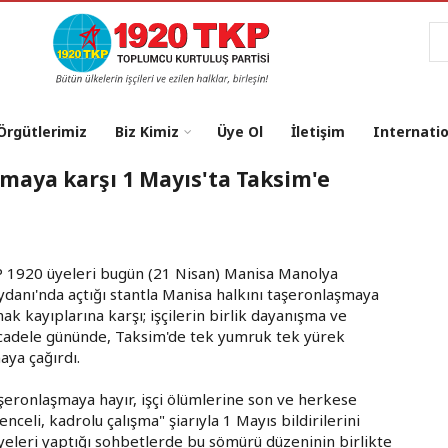
Ar
 Örgütlerimiz
Biz Kimiz
Üye Ol
İletişim
Internati
maya karşı 1 Mayıs'ta Taksim'e
 1920 üyeleri bugün (21 Nisan) Manisa Manolya
danı'nda açtığı stantla Manisa halkını taşeronlaşmaya
hak kayıplarına karşı; işçilerin birlik dayanışma ve
adele gününde, Taksim'de tek yumruk tek yürek
aya çağırdı.
şeronlaşmaya hayır, işçi ölümlerine son ve herkese
enceli, kadrolu çalışma" şiarıyla 1 Mayıs bildirilerini
eleri yaptığı sohbetlerde bu sömürü düzeninin birlikte