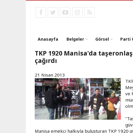
Ana
içeriğe
facebook
twitter
youtube
instagram
RSS
atla
Anasayfa
Belgeler
Görsel
Parti
TKP 1920 Manisa'da taşeronlaş
çağırdı
21 Nisan 2013
TKP
Mey
ve 
müc
olm
"Ta
güv
Manisa emekçi halkıyla buluşturan TKP 1920 üy