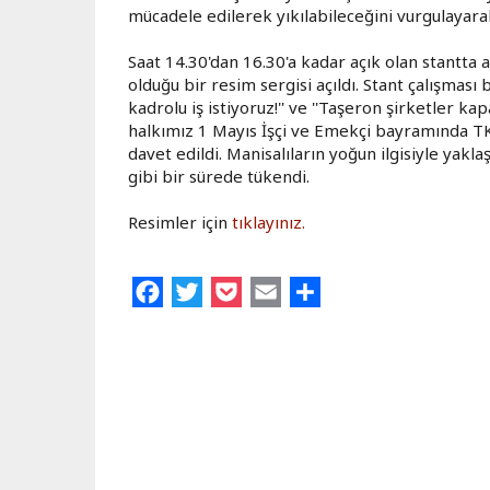
mücadele edilerek yıkılabileceğini vurgulayara
Saat 14.30'dan 16.30'a kadar açık olan stantta 
olduğu bir resim sergisi açıldı. Stant çalışmas
kadrolu iş istiyoruz!'' ve ''Taşeron şirketler ka
halkımız 1 Mayıs İşçi ve Emekçi bayramında T
davet edildi. Manisalıların yoğun ilgisiyle yakla
gibi bir sürede tükendi.
Resimler için
tıklayınız.
Facebook
Twitter
Pocket
Email
Share