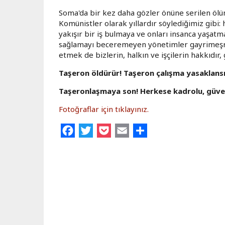
Soma'da bir kez daha gözler önüne serilen ölü
Komünistler olarak yıllardır söylediğimiz gibi
yakışır bir iş bulmaya ve onları insanca yaşat
sağlamayı beceremeyen yönetimler gayrimeşru
etmek de bizlerin, halkın ve işçilerin hakkıdır, 
Taşeron öldürür! Taşeron çalışma yasaklansı
Taşeronlaşmaya son! Herkese kadrolu, güven
Fotoğraflar için tıklayınız.
Facebook
Twitter
Pocket
Email
Share