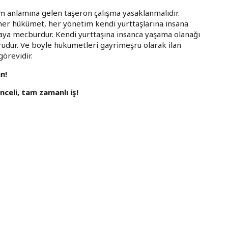
m anlamına gelen taşeron çalışma yasaklanmalıdır.
: her hükümet, her yönetim kendi yurttaşlarına insana
maya mecburdur. Kendi yurttaşına insanca yaşama olanağı
dur. Ve böyle hükümetleri gayrimeşru olarak ilan
görevidir.
n!
celi, tam zamanlı iş!