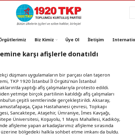
Ar
 Örgütlerimiz
Biz Kimiz
Üye Ol
İletişim
Internati
emine karşı afişlerle donatıldı
kçi düşmanı uygulamaların bir parçası olan taşeron
temi, TKP 1920 İstanbul İl Örgütü'nün İstanbul
akların'da yaptığı afiş çalışmalarıyla protesto edildi.
iden yetmişe birçok partilinin katıldığı afiş çalışmaları
anbul'un çeşitli semtlerinde gerçekleştirildi. Aksaray,
amustafapaşa, Çapa Hastahanesi çevresi, Topkapı
gesi, Sancaktepe, Ataşehir, Ümraniye, İmes Kavşağı,
itepe Üniversitesi, Koşuyolu, 1 Mayıs Mahallesi, Kadıköy,
nde afişleme yapan arkadaşlarımız afişleme sırasında
ı üzerine bölgedeki halkla sohbet etme imkanı da buldu.