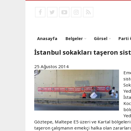
Ana
içeriğe
facebook
twitter
youtube
instagram
RSS
atla
Anasayfa
Belgeler
Görsel
Parti
İstanbul sokakları taşeron sist
25 Ağustos 2014
Eme
sis
Sok
Yed
İst
Koc
böl
Yed
Göztepe, Maltepe E5 üzeri ve Kartal bölgeleri
taşeron çalışmanın emekçi halka olan zararlar