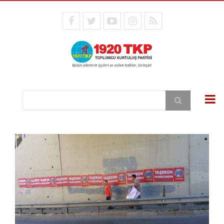
Ana
içeriğe
facebook
twitter
youtube
instagram
RSS
atla
Ara