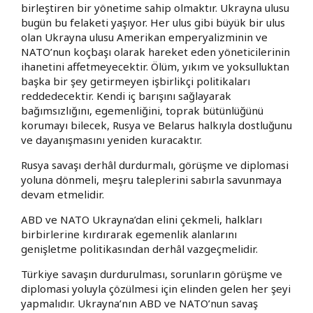
birleştiren bir yönetime sahip olmaktır. Ukrayna ulusu
bugün bu felaketi yaşıyor. Her ulus gibi büyük bir ulus
olan Ukrayna ulusu Amerikan emperyalizminin ve
NATO’nun koçbaşı olarak hareket eden yöneticilerinin
ihanetini affetmeyecektir. Ölüm, yıkım ve yoksulluktan
başka bir şey getirmeyen işbirlikçi politikaları
reddedecektir. Kendi iç barışını sağlayarak
bağımsızlığını, egemenliğini, toprak bütünlüğünü
korumayı bilecek, Rusya ve Belarus halkıyla dostluğunu
ve dayanışmasını yeniden kuracaktır.
Rusya savaşı derhâl durdurmalı, görüşme ve diplomasi
yoluna dönmeli, meşru taleplerini sabırla savunmaya
devam etmelidir.
ABD ve NATO Ukrayna’dan elini çekmeli, halkları
birbirlerine kırdırarak egemenlik alanlarını
genişletme politikasından derhâl vazgeçmelidir.
Türkiye savaşın durdurulması, sorunların görüşme ve
diplomasi yoluyla çözülmesi için elinden gelen her şeyi
yapmalıdır. Ukrayna’nın ABD ve NATO’nun savaş