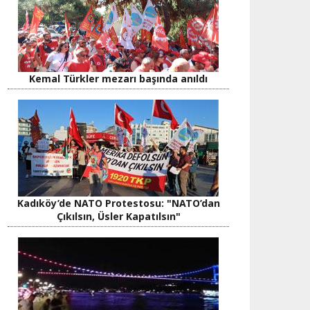
Kemal Türkler mezarı başında anıldı
Kadıköy’de NATO Protestosu: "NATO’dan
Çıkılsın, Üsler Kapatılsın"