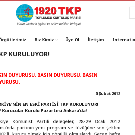
Ar
 Örgütlerimiz
Biz Kimiz
Üye Ol
İletişim
Internati
TKP KURULUYOR!
SIN DUYURUSU. BASIN DUYURUSU. BASIN
YURUSU.
5 Şubat 2012
KİYE’NİN EN ESKİ PARTİSİ TKP KURULUYOR!
 Kurucular Kurulu Pazartesi Ankara’da!
kiye Komünist Partili delegeler, 28-29 Ocak 2012
ansı'nda partinin yeni program ve tüzüğüne son şeklini
KP’li, kurucu olmak için gönüllü olmuşlardı. Geçen hafta