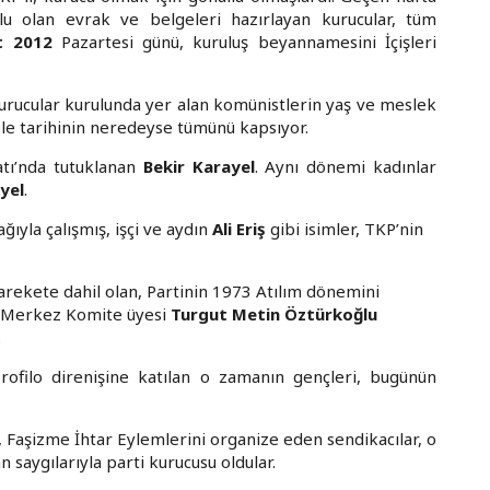
lu olan evrak ve belgeleri hazırlayan kurucular, tüm
t 2012
Pazartesi günü, kuruluş beyannamesini İçişleri
kurucular kurulunda yer alan komünistlerin yaş ve meslek
ele tarihinin neredeyse tümünü kapsıyor.
atı’nda tutuklanan
Bekir Karayel
. Aynı dönemi kadınlar
yel
.
ıyla çalışmış, işçi ve aydın
Ali Eriş
gibi isimler, TKP’nin
 harekete dahil olan, Partinin 1973 Atılım dönemini
P Merkez Komite üyesi
Turgut Metin Öztürkoğlu
.
rofilo direnişine katılan o zamanın gençleri, bugünün
i, Faşizme İhtar Eylemlerini organize eden sendikacılar, o
n saygılarıyla parti kurucusu oldular.