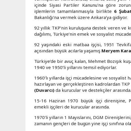
içinde Siyasi Partiler Kanunu'na göre zorun
işlemlerin tamamlanmasıyla birlikte
6 Şuba
Bakanlığı'na vermek üzere Ankara'ya gidiyor.
92 yıllık TKP’nin kuruluşuna destek veren ve 
dağılımı, Türkiye’nin emek ve sosyalist mücad
92 yaşındaki eski matbaa işçisi, 1951 Tevkif
açısından büyük acılarla yaşamış
Meryem Kara
Türkiye’de bir avuç kalan, Mehmet Bozışık kuşağ
1940 ve 1950’li yıllarını temsil ediyorlar.
1960’lı yıllarda işçi mücadelesine ve sosyalist
hazırlayan ve gerçekleştiren kadrolardan TK
(Duvarcı)
da kurucular ve destekçiler arasında
15-16 Haziran 1970 büyük işçi direnişine, P
emekli işçileri de kurucular arasında.
1970'li yılların 1 Mayıslarını, DGM Direnişlerin
zamanın gençleri de bugün yine işçi sınıfına ola