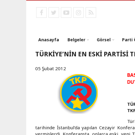
Ana
içeriğe
facebook
twitter
youtube
instagram
RSS
atla
Anasayfa
Belgeler
Görsel
Parti
TÜRKİYE’NİN EN ESKİ PARTİSİ 
05 Şubat 2012
BA
DU
TÜR
TKP
Tür
tarihinde İstanbul'da yapılan Cezayir Konfer
vermişlerdi. Konferansta, onlarca eski, yeni T