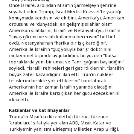
Önce İsrail’e, ardından Mısır’ın Şarmelşeyh şehrine
seyahat eden Trump, İsrail Meclisi Knesset’te yaptığı
konuşmada kendisini ve ekibini, Amerika’yı, Amerikan
ordusunu ve “dünyadaki en gelişmiş silahlar olan”
Amerikan silahlarını, İsrail’i ve Netanyahu’yu, İsrail’in
“savaş gücünü ve silah kullanma becerisini” bol bol
övdü. Netanyahu’nun “harika bir iş çıkardığını”,
Amerika ile İsrail’in “güç yoluyla barış” doktrinini
mükemmel biçimde uyguladığını, bu yüzden “Kutsal
topraklarda yeni bir umut ve Tanrı çağının başladığını”
söyledi. “İsrailli rehineleri geri getirdiklerini”, “İsrail’in
büyük zafer kazandığını” ilan etti. “İran’ın nükleer
tesislerini birlikte yok ettiklerini” hatırlatarak
Amerika’nın her zaman İsrail’in yanında olacağını,
Amerika ile İsrail’e karşı çıkan her gücü ezeceklerini
iddia etti.
Katılanlar ve katılmayanlar
Trump’ın Mısır’da düzenlettiği törene, törende
“arabulucu” sıfatıyla yer alan ABD, Mısır, Katar ve
Türkiye’nin yanı sıra Birleşmiş Milletler, Arap Birliği,