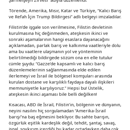
Törende, Amerika, Mısır, Katar ve Türkiye, “Kalıcı Barış
ve Refah İçin Trump Bildirgesi” adlı belgeyi imzaladılar.
Filistin’de işgale son verilmesine, Filistin devletinin
kurulmasına hiç değinmeden, ateşkesin ikinci ve
sonraki aşamalarının hangi esaslara dayanacağını
açıklamadan, parlak barış ve kalkınma vaatleriyle dolu
ama bu vaatlere ulaşmanın yol ve yönteminin
belirtilmediği bildirgede sözüm ona en elle tutulur
cümle şuydu: “Gazze’de kapsamlı ve kalıcı barış
düzenlemelerinin sağlanmasında elde edilen
ilerlemeyi ve İsrail ile bölgesel komşuları arasında
kurulan dostane ve karşılıklı faydaya dayalı ilişkileri
memnuniyetle karşılıyoruz.” Hepsi bu! Üstelik,
ateşkesin ikinci aşaması bile belli değilken!
Kısacası, ABD ile İsrail, Filistin’in, bölgenin ve dünyanın,
neyini nasılını hiç sorgulamadan “Amerika-İsrail
barışı”na baş eğmesini bekliyor. Bu sahte barışın,
özgürlük eşitlik kardeşlik değil, tehdit, şantaj, savaş,
işgal, soykırım içerdiği bu kadar ortadayken daha çok