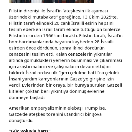
Filistin direnişi ile İsrail’in “ateşkesin ilk aşaması
üzerindeki mutabakatı” gereğince, 13 Ekim 2025’te,
Filistin tarafı elindeki 20 canlı İsrailli esirin hepsini
teslim ederken İsrail tarafı elinde tuttuğu on binlerce
Filistinli esirden 1966’sını bıraktı. Filistin tarafı, İsrail’in
bombardımanlarında hayatını kaybeden 28 İsrailli
esirden önce dördünün, sonra ikinci dördünün
cenazesini teslim etti. Kalan cenazelerin yıkıntılar
altında gömüldükleri yerlerin bulunması ve çıkarılması
için araştırmaların ve çalışmaların devam ettiğini
bildirdi. İsrail ordusu ilk “geri çekilme hattı”na çekildi.
İnsani yardım kamyonlarının Gazze’ye girişine izin
verdi. Evlerinden bir oraya, bir buraya sürülen Gazzeli
kitleler çoktan beri yıkıntıya dönmüş evlerine
dönmeye başladı.
Amerikan emperyalizminin elebaşı Trump ise,
Gazze’de ateşkes törenini utandırıcı bir şova
dönüştürdü.
“Güç yoluyla barış”