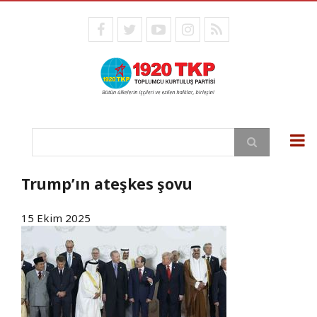
Ana
içeriğe
facebook
twitter
youtube
instagram
RSS
atla
Ara
Trump’ın ateşkes şovu
15 Ekim 2025