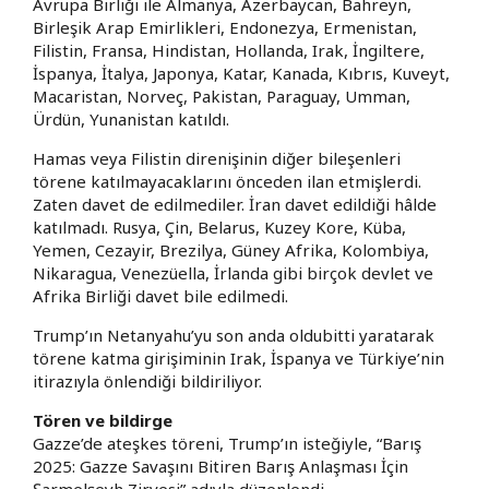
Avrupa Birliği ile Almanya, Azerbaycan, Bahreyn,
Birleşik Arap Emirlikleri, Endonezya, Ermenistan,
Filistin, Fransa, Hindistan, Hollanda, Irak, İngiltere,
İspanya, İtalya, Japonya, Katar, Kanada, Kıbrıs, Kuveyt,
Macaristan, Norveç, Pakistan, Paraguay, Umman,
Ürdün, Yunanistan katıldı.
Hamas veya Filistin direnişinin diğer bileşenleri
törene katılmayacaklarını önceden ilan etmişlerdi.
Zaten davet de edilmediler. İran davet edildiği hâlde
katılmadı. Rusya, Çin, Belarus, Kuzey Kore, Küba,
Yemen, Cezayir, Brezilya, Güney Afrika, Kolombiya,
Nikaragua, Venezüella, İrlanda gibi birçok devlet ve
Afrika Birliği davet bile edilmedi.
Trump’ın Netanyahu’yu son anda oldubitti yaratarak
törene katma girişiminin Irak, İspanya ve Türkiye’nin
itirazıyla önlendiği bildiriliyor.
Tören ve bildirge
Gazze’de ateşkes töreni, Trump’ın isteğiyle, “Barış
2025: Gazze Savaşını Bitiren Barış Anlaşması İçin
Şarmelşeyh Zirvesi” adıyla düzenlendi.