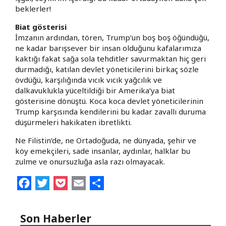
beklerler!
Biat gösterisi
İmzanın ardından, tören, Trump’un boş boş öğündüğü,
ne kadar barışsever bir insan olduğunu kafalarımıza
kaktığı fakat sağa sola tehditler savurmaktan hiç geri
durmadığı, katılan devlet yöneticilerini birkaç sözle
övdüğü, karşılığında vıcık vıcık yağcılık ve
dalkavuklukla yüceltildiği bir Amerika’ya biat
gösterisine dönüştü. Koca koca devlet yöneticilerinin
Trump karşısında kendilerini bu kadar zavallı duruma
düşürmeleri hakikaten ibretlikti.
Ne Filistin’de, ne Ortadoğuda, ne dünyada, şehir ve
köy emekçileri, sade insanlar, aydınlar, halklar bu
zulme ve onursuzluğa asla razı olmayacak.
Facebook
Twitter
Pocket
Email
Share
Son Haberler