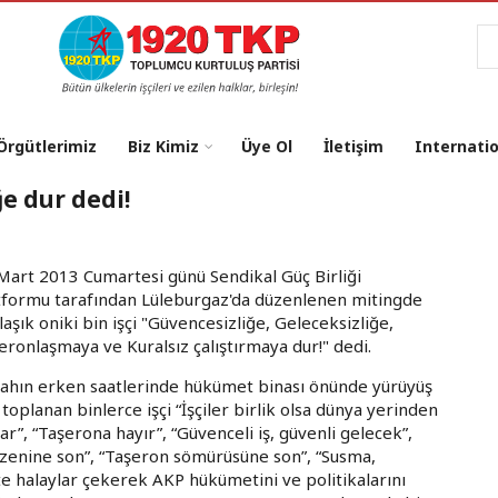
Ar
 Örgütlerimiz
Biz Kimiz
Üye Ol
İletişim
Internati
ğe dur dedi!
Mart 2013 Cumartesi günü Sendikal Güç Birliği
tformu tarafından Lüleburgaz'da düzenlenen mitingde
laşık oniki bin işçi "Güvencesizliğe, Geleceksizliğe,
eronlaşmaya ve Kuralsız çalıştırmaya dur!" dedi.
ahın erken saatlerinde hükümet binası önünde yürüyüş
n toplanan binlerce işçi “İşçiler birlik olsa dünya yerinden
ar”, “Taşerona hayır”, “Güvenceli iş, güvenli gelecek”,
üzenine son”, “Taşeron sömürüsüne son”, “Susma,
kte halaylar çekerek AKP hükümetini ve politikalarını