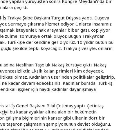
inde yapılan yürüyüşten sonra Kongre Meydanı'nda bir
alara geçildi.
ol-İş Trakya Şube Başkanı Turgut Düşova yaptı. Düşova
yor. Sermaye çıkarına hizmet ediyor. Onlarca insanımız
yaşamak isteyenler, hak arayanlar biber gazı, cop yiyor.
r ile zulme, sömürüye ortak oluyor. Bugün Trakya’dan
k, Türk-İş’e de ‘kendine gel’ diyoruz. 10 yıldır bütün bu
güçlü şekilde tepki koyacağız. Trakya şivesiyle, onların
 adına Neslihan Taşoluk Nakaş kürsüye çıktı. Nakaş
vencesizliktir. Eksik kalan primleri kim ödeyecek.
tikası olmaz. Kadınların üzerinden politikalar geliştirip,
a ne kadar devam edeceksiniz. Kadınlar burada, Türk-iş
endikalı işçiler için haydi kadınlar dayanışmaya”
al-İş Genel Başkanı Bilal Çetintaş yaptı. Çetintaş
kçiyi bu kadar ayaklar altına alan bir hükümetin
on çalışma biçimlerinin kanser gibi ülkenin dört bir
iz ve taşeron çalışmanın şampiyonunun devlet olduğunu,
rken şimdi bu sayının 1.5 milyona yükseldiğini söyledi.