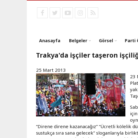
Ana
içeriğe
facebook
twitter
youtube
instagram
RSS
atla
Anasayfa
Belgeler
Görsel
Parti
Trakya'da işçiler taşeron işçili
25 Mart 2013
23 
Pla
yak
Taş
Sab
içi
oyn
“Direne direne kazanacağız” “Ücretli kölelik d
sustukça sıra sana gelecek” sloganlarıyla birli