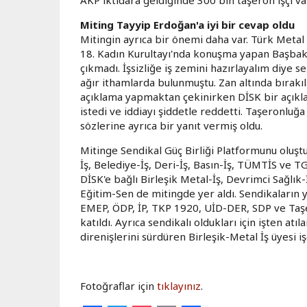
Miting Tayyip Erdoğan'a iyi bir cevap oldu
Mitingin ayrıca bir önemi daha var. Türk Meta
18. Kadın Kurultayı'nda konuşma yapan Başba
çıkmadı. İşsizliğe iş zemini hazırlayalım diye se
ağır ithamlarda bulunmuştu. Zan altında bırakıl
açıklama yapmaktan çekinirken DİSK bir açıkl
istedi ve iddiayı şiddetle reddetti. Taşeronlu
sözlerine ayrıca bir yanıt vermiş oldu.
Mitinge Sendikal Güç Birliği Platformunu oluştu
İş, Belediye-İş, Deri-İş, Basın-İş, TÜMTİS ve TG
DİSK'e bağlı Birleşik Metal-İş, Devrimci Sağlık-
Eğitim-Sen de mitingde yer aldı. Sendikaların ya
EMEP, ÖDP, İP, TKP 1920, UİD-DER, SDP ve Taş
katıldı. Ayrıca sendikalı oldukları için işten at
direnişlerini sürdüren Birleşik-Metal İş üyesi işç
Fotoğraflar için
tıklayınız
.