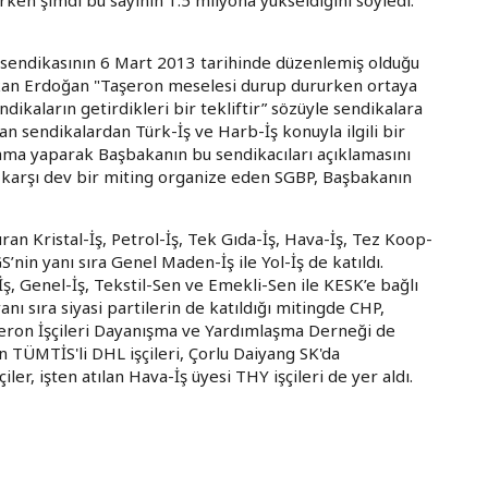
l sendikasının 6 Mart 2013 tarihinde düzenlemiş olduğu
kan Erdoğan "Taşeron meselesi durup dururken ortaya
ndikaların getirdikleri bir tekliftir” sözüyle sendikalara
an sendikalardan Türk-İş ve Harb-İş konuyla ilgili bir
ama yaparak Başbakanın bu sendikacıları açıklamasını
ğa karşı dev bir miting organize eden SGBP, Başbakanın
ran Kristal-İş, Petrol-İş, Tek Gıda-İş, Hava-İş, Tez Koop-
S’nin yanı sıra Genel Maden-İş ile Yol-İş de katıldı.
İş, Genel-İş, Tekstil-Sen ve Emekli-Sen ile KESK’e bağlı
nı sıra siyasi partilerin de katıldığı mitingde CHP,
eron İşçileri Dayanışma ve Yardımlaşma Derneği de
ılan TÜMTİS'li DHL işçileri, Çorlu Daiyang SK'da
iler, işten atılan Hava-İş üyesi THY işçileri de yer aldı.