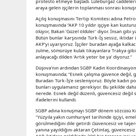
protesto etmeye başladı. Lüleburgaz caddeler
araya gelen işçilerin toplanması sonrası konuşm
Açılış konuşmasını Tertip Komitesi adına Petr
konuşmasında “AKP 10 yıldır işçiye kan kusturu
ölüyor, Bakan ‘Güzel öldüler’ diyor. İnsan gibi 
Bütün bunlar karşısında Türk-İş sessiz, iktida
AKP’yi uyarıyoruz. İşçiler buradan ayağa kalkaca
zulme, sömürüye kulak tıkayanlara Trakya gibi 
anlayacağı dilden ‘Artık yeter be ya’ diyoruz.”
Düşova’nın ardından SGBP Kadın Koordinasyonu
konuşmasında; “Esnek çalışma güvence değil, gü
Buradan Türk-İş’e sesleniyoruz. Böyle kadın poli
bunları uygulamanız gerekiyor. Bu şekilde dah
nerede. Esnek değil düzenli, güvencesiz değil s
ifadelerini kullandı.
SGBP adına konuşmayı SGBP dönem sözcüsü Krist
"Yüzyıla yakın cumhuriyet tarihinde işçiyi, eme
görülmediğini dile getirdi .Güvencesiz ve taşer
yanına yayıldığını aktaran Çetintaş, güvences
AKP iktidara geldiğinde 300 bin taşeron işçi va