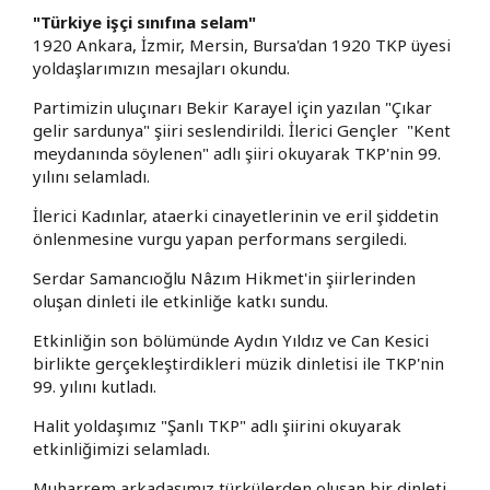
"Türkiye işçi sınıfına selam"
1920 Ankara, İzmir, Mersin, Bursa'dan 1920 TKP üyesi
yoldaşlarımızın mesajları okundu.
Partimizin uluçınarı Bekir Karayel için yazılan "Çıkar
gelir sardunya" şiiri seslendirildi. İlerici Gençler "Kent
meydanında söylenen" adlı şiiri okuyarak TKP'nin 99.
yılını selamladı.
İlerici Kadınlar, ataerki cinayetlerinin ve eril şiddetin
önlenmesine vurgu yapan performans sergiledi.
Serdar Samancıoğlu Nâzım Hikmet'in şiirlerinden
oluşan dinleti ile etkinliğe katkı sundu.
Etkinliğin son bölümünde Aydın Yıldız ve Can Kesici
birlikte gerçekleştirdikleri müzik dinletisi ile TKP'nin
99. yılını kutladı.
Halit yoldaşımız "Şanlı TKP" adlı şiirini okuyarak
etkinliğimizi selamladı.
Muharrem arkadaşımız türkülerden oluşan bir dinleti