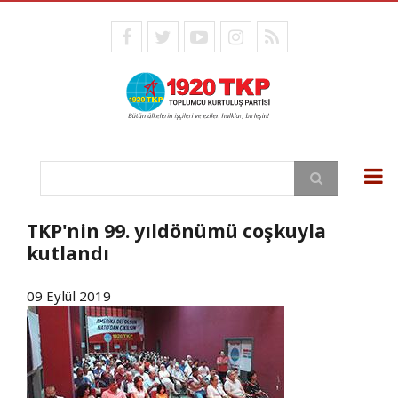
Ana
içeriğe
facebook
twitter
youtube
instagram
RSS
atla
Ara
TKP'nin 99. yıldönümü coşkuyla
kutlandı
09 Eylül 2019