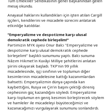
Tüm Emekliler Sendikasının genel başkanından gelen
mesaj okundu.
Anayasal haklarını kullandıkları için işten atılan Cargill
işçileri, kendilerini ve mücadele sürecini anlatarak
etkinliğe katıldılar.
"Emperyalizme ve despotizme karşı ulusal
demokratik cephede birleşelim!"
Partimizin MYK üyesi Onur Balcı "Emperyalizme ve
despotizme karşı ulusal demokratik cephede
birleşelim!" başlıklı sunumunu yaptı. Balcı sunuma
Nâzım Hikmet'in Kuvâyi Milliye şehitlerini anlatan
şiirini okuyarak başladı. TKP'nin 99 yıllık
mücadelesinde, işçi sınıfının ve toplumun diğer
kesimlerinin mücadelesine kattığı kazanımlardan
bahsetti. Emperyalizmin dünya çapında kan
kaybettiğini, Rusya ve Çin'in başını çektiği direniş
cephesinin güç kazandığını söyledi. Emperyalizme
karşı toplumun en geniş kesimini birleştirecek söylem
ve hamleler ile mücadeleyi büyüteceğimizi ve
kazanacağımızı vurgulayarak sunumunu sonlandırdı.