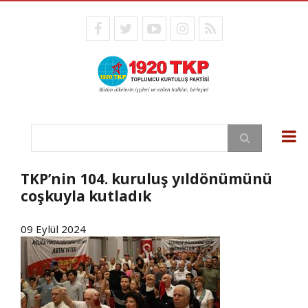
Ana
içeriğe
facebook
twitter
youtube
instagram
RSS
atla
Ara
TKP’nin 104. kuruluş yıldönümünü
coşkuyla kutladık
09 Eylül 2024