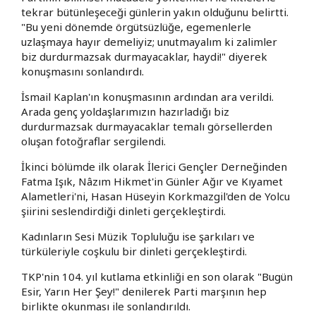
tekrar bütünleşeceği günlerin yakın olduğunu belirtti.
"Bu yeni dönemde örgütsüzlüğe, egemenlerle
uzlaşmaya hayır demeliyiz; unutmayalım ki zalimler
biz durdurmazsak durmayacaklar, haydi!" diyerek
konuşmasını sonlandırdı.
İsmail Kaplan'ın konuşmasının ardından ara verildi.
Arada genç yoldaşlarımızın hazırladığı biz
durdurmazsak durmayacaklar temalı görsellerden
oluşan fotoğraflar sergilendi.
İkinci bölümde ilk olarak İlerici Gençler Derneğinden
Fatma Işık, Nâzım Hikmet'in Günler Ağır ve Kıyamet
Alametleri'ni, Hasan Hüseyin Korkmazgil'den de Yolcu
şiirini seslendirdiği dinleti gerçekleştirdi.
Kadınların Sesi Müzik Topluluğu ise şarkıları ve
türküleriyle coşkulu bir dinleti gerçekleştirdi.
TKP'nin 104. yıl kutlama etkinliği en son olarak "Bugün
Esir, Yarın Her Şey!" denilerek Parti marşının hep
birlikte okunması ile sonlandırıldı.