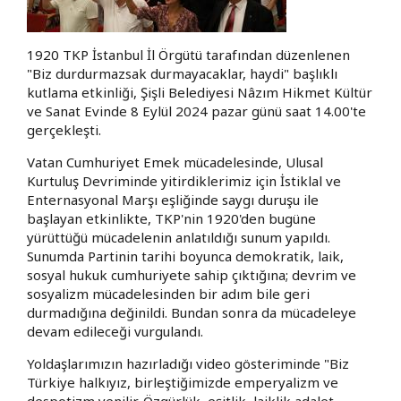
1920 TKP İstanbul İl Örgütü tarafından düzenlenen
"Biz durdurmazsak durmayacaklar, haydi" başlıklı
kutlama etkinliği, Şişli Belediyesi Nâzım Hikmet Kültür
ve Sanat Evinde 8 Eylül 2024 pazar günü saat 14.00'te
gerçekleşti.
Vatan Cumhuriyet Emek mücadelesinde, Ulusal
Kurtuluş Devriminde yitirdiklerimiz için İstiklal ve
Enternasyonal Marşı eşliğinde saygı duruşu ile
başlayan etkinlikte, TKP'nin 1920'den bugüne
yürüttüğü mücadelenin anlatıldığı sunum yapıldı.
Sunumda Partinin tarihi boyunca demokratik, laik,
sosyal hukuk cumhuriyete sahip çıktığına; devrim ve
sosyalizm mücadelesinden bir adım bile geri
durmadığına değinildi. Bundan sonra da mücadeleye
devam edileceği vurgulandı.
Yoldaşlarımızın hazırladığı video gösteriminde "Biz
Türkiye halkıyız, birleştiğimizde emperyalizm ve
despotizm yenilir. Özgürlük, eşitlik, laiklik adalet,