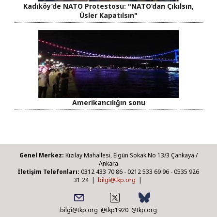
Kadıköy’de NATO Protestosu: "NATO’dan Çıkılsın,
Üsler Kapatılsın"
Amerikancılığın sonu
Genel Merkez:
Kızılay Mahallesi, Elgün Sokak No 13/3 Çankaya /
Ankara
İletişim Telefonları:
0312 433 70 86 - 0212 533 69 96 - 0535 926
31 24 |
bilgi@tkp.org
|
bilgi@tkp.org
@tkp1920
@tkp.org