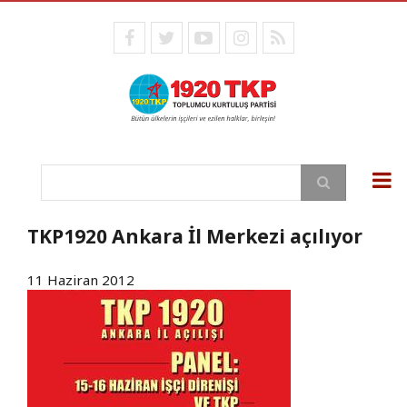
Ana
içeriğe
facebook
twitter
youtube
instagram
RSS
atla
Ara
TKP1920 Ankara İl Merkezi açılıyor
11 Haziran 2012