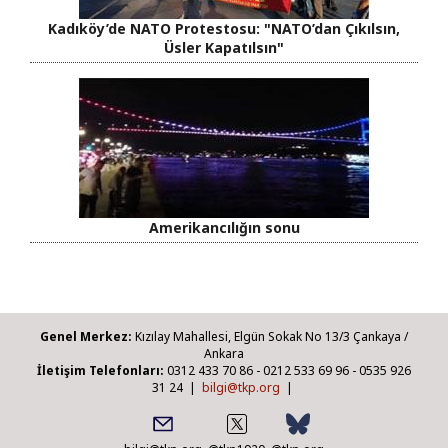
Kadıköy’de NATO Protestosu: "NATO’dan Çıkılsın,
Üsler Kapatılsın"
Amerikancılığın sonu
Genel Merkez:
Kızılay Mahallesi, Elgün Sokak No 13/3 Çankaya /
Ankara
İletişim Telefonları:
0312 433 70 86 - 0212 533 69 96 - 0535 926
31 24 |
bilgi@tkp.org
|