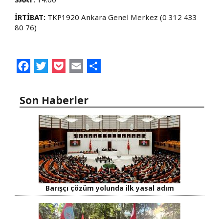
İRTİBAT:
TKP1920 Ankara Genel Merkez (0 312 433
80 76)
Facebook
Twitter
Pocket
Email
Share
Son Haberler
Barışçı çözüm yolunda ilk yasal adım