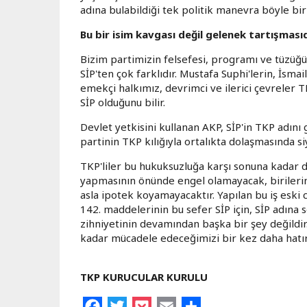
adına bulabildiği tek politik manevra böyle bi
Bu bir isim kavgası değil gelenek tartışması
Bizim partimizin felsefesi, programı ve tüzüğü, 
SİP'ten çok farklıdır. Mustafa Suphi'lerin, İsmail
emekçi halkımız, devrimci ve ilerici çevreler TK
SİP olduğunu bilir.
Devlet yetkisini kullanan AKP, SİP'in TKP adın
partinin TKP kılığıyla ortalıkta dolaşmasında s
TKP'liler bu hukuksuzluğa karşı sonuna kadar di
yapmasının önünde engel olamayacak, birilerinin
asla ipotek koyamayacaktır. Yapılan bu iş eski
142. maddelerinin bu sefer SİP için, SİP adına 
zihniyetinin devamından başka bir şey değildir
kadar mücadele edeceğimizi bir kez daha hatır
TKP KURUCULAR KURULU
Facebook
Twitter
Pocket
Email
Share