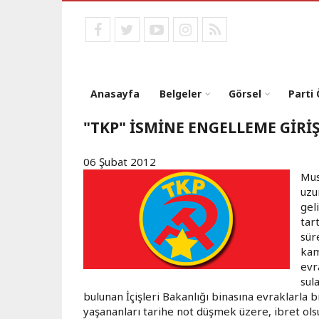
Ana
içeriğe
facebook
twitter
youtube
instagram
RSS
atla
Anasayfa
Belgeler
Görsel
Parti
"TKP" İSMİNE ENGELLEME GİRİ
06 Şubat 2012
Mus
uzu
gel
tar
sür
kam
evr
sul
bulunan İçişleri Bakanlığı binasına evraklarla bir
yaşananları tarihe not düşmek üzere, ibret olsun 