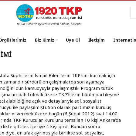
Ar
 Örgütlerimiz
Biz Kimiz
Üye Ol
İletişim
Internati
ŞİMİ
tafa Suphi'lerin İsmail Bilen'lerin TKP'sini kurmak için
n zamandır sürdürülen çalışmalarda son aşamaya
indiğini dün kamuoyuyla paylaşmıştık. Program tüzük
tışmaları dahil olmak üzere TKP'lilerin bütün partileşme
eci alabildiğine açık ve detaylarıyla sol, sosyalist
uoyu ile paylaşılmıştı. Son olarak partimizin kuruluş
aklarını vermek üzere bugün (6 Şubat 2012) saat 14.00
arında TKP Kurucular Kurulunu temsilen 10 kişi Ankara'da
likte gittiler. İçeriye 4 kişi girdi. Bundan sonra
diye, en ufak ayrıntısıyla birlikte sol, sosyalist,