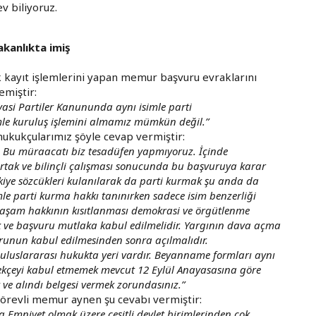
v biliyoruz.
akanlıkta imiş
ak kayıt işlemlerini yapan memur başvuru evraklarını
emiştir:
yasi Partiler Kanununda aynı isimle parti
mle kuruluş işlemini almamız mümkün değil.
”
ukukçularımız şöyle cevap vermiştir:
z. Bu müraacatı biz tesadüfen yapmıyoruz. İçinde
tak ve bilinçli çalışması sonucunda bu başvuruya karar
kiye sözcükleri kulanılarak da parti kurmak şu anda da
le parti kurma hakkı tanınırken sadece isim benzerliği
n yaşam hakkının kısıtlanması demokrasi ve örgütlenme
 ve başvuru mutlaka kabul edilmelidir. Yargının dava açma
urunun kabul edilmesinden sonra açılmalıdır.
 uluslararası hukukta yeri vardır. Beyanname formları aynı
ilekçeyi kabul etmemek mevcut 12 Eylül Anayasasına göre
 ve alındı belgesi vermek zorundasınız.”
 görevli memur aynen şu cevabı vermiştir:
a Emniyet olmak üzere çeşitli devlet birimlerinden çok