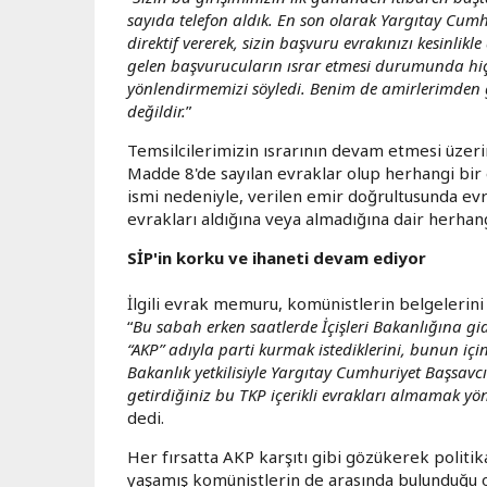
sayıda telefon aldık. En son olarak Yargıtay Cumhu
direktif vererek, sizin başvuru evrakınızı kesinli
gelen başvurucuların ısrar etmesi durumunda hi
yönlendirmemizi söyledi. Benim de amirlerimden
değildir.
”
Temsilcilerimizin ısrarının devam etmesi üzeri
Madde 8'de sayılan evraklar olup herhangi bir 
ismi nedeniyle, verilen emir doğrultusunda evr
evrakları aldığına veya almadığına dair herhan
SİP'in korku ve ihaneti devam ediyor
İlgili evrak memuru, komünistlerin belgelerini 
“
Bu sabah erken saatlerde İçişleri Bakanlığına gid
“
AKP
”
adıyla parti kurmak istediklerini, bunun için
Bakanlık yetkilisiyle Yargıtay Cumhuriyet Başsavcıl
getirdiğiniz bu TKP içerikli evrakları almamak yön
dedi.
Her fırsatta AKP karşıtı gibi gözükerek politi
yaşamış komünistlerin de arasında bulunduğu 