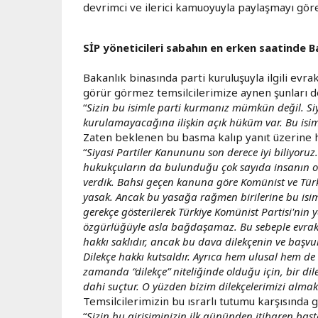
devrimci ve ilerici kamuoyuyla paylaşmayı göre
SİP yöneticileri sabahın en erken saatinde B
Bakanlık binasında parti kuruluşuyla ilgili evr
görür görmez temsilcilerimize aynen şunları d
“
Sizin bu isimle parti kurmanız mümkün değil. Si
kurulamayacağına ilişkin açık hüküm var. Bu isi
Zaten beklenen bu basma kalıp yanıt üzerine h
“
Siyasi Partiler Kanununu son derece iyi biliyoru
hukukçuların da bulunduğu çok sayıda insanın or
verdik. Bahsi geçen kanuna göre Komünist ve Tür
yasak. Ancak bu yasağa rağmen birilerine bu isim
gerekçe gösterilerek Türkiye Komünist Partisi'ni
özgürlüğüyle asla bağdaşamaz. Bu sebeple evrak
hakkı saklıdır, ancak bu dava dilekçenin ve başv
Dilekçe hakkı kutsaldır. Ayrıca hem ulusal hem de
zamanda “dilekçe” niteliğinde olduğu için, bir d
dahi suçtur. O yüzden bizim dilekçelerimizi almak
Temsilcilerimizin bu ısrarlı tutumu karşısında
“
Sizin bu girişiminizin ilk gününden itibaren başt