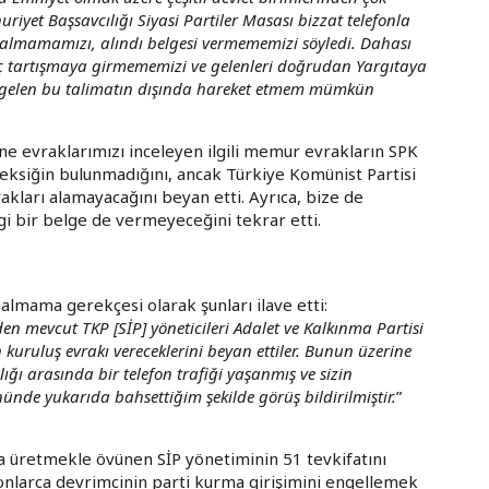
riyet Başsavcılığı Siyasi Partiler Masası bizzat telefonla
kle almamamızı, alındı belgesi vermememizi söyledi. Dahası
ç tartışmaya girmememizi ve gelenleri doğrudan Yargıtaya
 gelen bu talimatın dışında hareket etmem mümkün
ne evraklarımızı inceleyen ilgili memur evrakların SPK
eksiğin bulunmadığını, ancak Türkiye Komünist Partisi
akları alamayacağını beyan etti. Ayrıca, bize de
gi bir belge de vermeyeceğini tekrar etti.
almama gerekçesi olarak şunları ilave etti:
en mevcut TKP [SİP] yöneticileri Adalet ve Kalkınma Partisi
 kuruluş evrakı vereceklerini beyan ettiler. Bunun üzerine
ığı arasında bir telefon trafiği yaşanmış ve sizin
ünde yukarıda bahsettiğim şekilde görüş bildirilmiştir.
”
ka üretmekle övünen SİP yönetiminin 51 tevkifatını
onlarca devrimcinin parti kurma girişimini engellemek