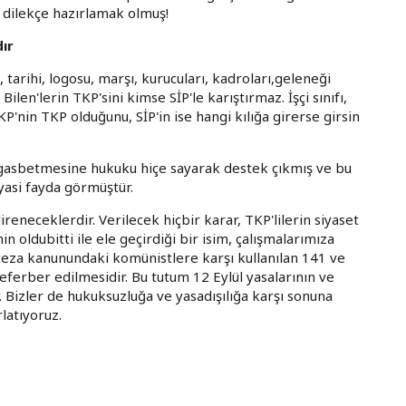
r dilekçe hazırlamak olmuş!
dır
tarihi, logosu, marşı, kurucuları, kadroları,geleneği
 Bilen'lerin TKP'sini kimse SİP'le karıştırmaz. İşçi sınıfı,
P'nin TKP olduğunu, SİP'in ise hangi kılığa girerse girsin
ı gasbetmesine hukuku hiçe sayarak destek çıkmış ve bu
iyasi fayda görmüştür.
reneceklerdir. Verilecek hiçbir karar, TKP'lilerin siyaset
 oldubitti ile ele geçirdiği bir isim, çalışmalarımıza
 ceza kanunundaki komünistlere karşı kullanılan 141 ve
seferber edilmesidir. Bu tutum 12 Eylül yasalarının ve
. Bizler de hukuksuzluğa ve yasadışılığa karşı sonuna
latıyoruz.