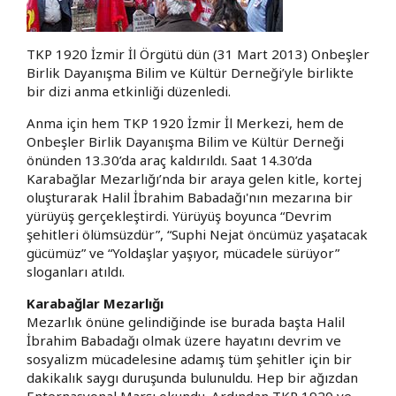
TKP 1920 İzmir İl Örgütü dün (31 Mart 2013) Onbeşler
Birlik Dayanışma Bilim ve Kültür Derneği’yle birlikte
bir dizi anma etkinliği düzenledi.
Anma için hem TKP 1920 İzmir İl Merkezi, hem de
Onbeşler Birlik Dayanışma Bilim ve Kültür Derneği
önünden 13.30’da araç kaldırıldı. Saat 14.30’da
Karabağlar Mezarlığı’nda bir araya gelen kitle, kortej
oluşturarak Halil İbrahim Babadağı'nın mezarına bir
yürüyüş gerçekleştirdi. Yürüyüş boyunca “Devrim
şehitleri ölümsüzdür”, “Suphi Nejat öncümüz yaşatacak
gücümüz” ve “Yoldaşlar yaşıyor, mücadele sürüyor”
sloganları atıldı.
Karabağlar Mezarlığı
Mezarlık önüne gelindiğinde ise burada başta Halil
İbrahim Babadağı olmak üzere hayatını devrim ve
sosyalizm mücadelesine adamış tüm şehitler için bir
dakikalık saygı duruşunda bulunuldu. Hep bir ağızdan
Enternasyonal Marşı okundu. Ardından TKP 1920 ve