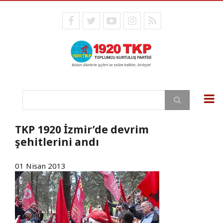
Ana
içeriğe
facebook
twitter
youtube
instagram
RSS
atla
Ara
TKP 1920 İzmir’de devrim
şehitlerini andı
01 Nisan 2013