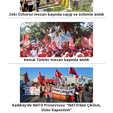
Zeki Özhoroz mezarı başında saygı ve özlemle anıldı
Kemal Türkler mezarı başında anıldı
Kadıköy’de NATO Protestosu: "NATO’dan Çıkılsın,
Üsler Kapatılsın"