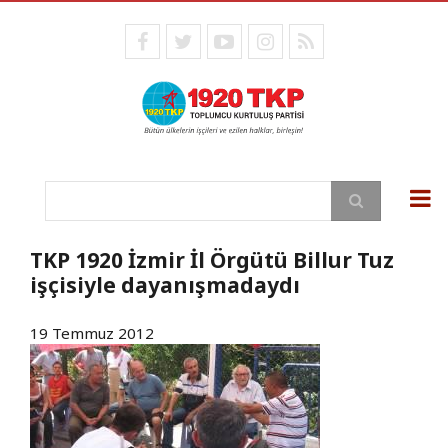
Ana
içeriğe
facebook
twitter
youtube
instagram
RSS
atla
Ara
TKP 1920 İzmir İl Örgütü Billur Tuz
işçisiyle dayanışmadaydı
19 Temmuz 2012