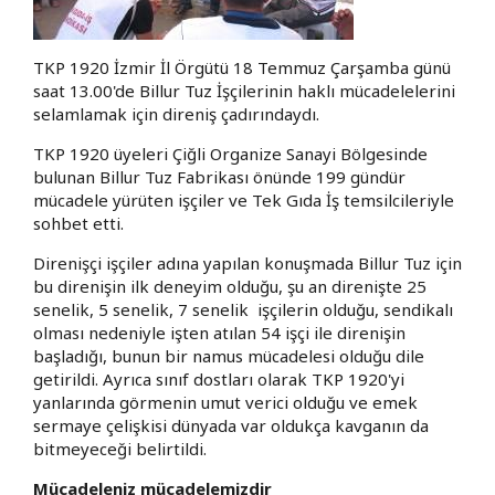
TKP 1920 İzmir İl Örgütü 18 Temmuz Çarşamba günü
saat 13.00'de Billur Tuz İşçilerinin haklı mücadelelerini
selamlamak için direniş çadırındaydı.
TKP 1920 üyeleri Çiğli Organize Sanayi Bölgesinde
bulunan Billur Tuz Fabrikası önünde 199 gündür
mücadele yürüten işçiler ve Tek Gıda İş temsilcileriyle
sohbet etti.
Direnişçi işçiler adına yapılan konuşmada Billur Tuz için
bu direnişin ilk deneyim olduğu, şu an direnişte 25
senelik, 5 senelik, 7 senelik işçilerin olduğu, sendikalı
olması nedeniyle işten atılan 54 işçi ile direnişin
başladığı, bunun bir namus mücadelesi olduğu dile
getirildi. Ayrıca sınıf dostları olarak TKP 1920'yi
yanlarında görmenin umut verici olduğu ve emek
sermaye çelişkisi dünyada var oldukça kavganın da
bitmeyeceği belirtildi.
Mücadeleniz mücadelemizdir