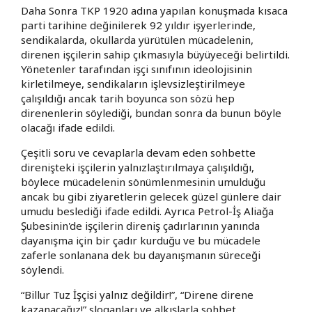
Daha Sonra TKP 1920 adına yapılan konuşmada kısaca
parti tarihine değinilerek 92 yıldır işyerlerinde,
sendikalarda, okullarda yürütülen mücadelenin,
direnen işçilerin sahip çıkmasıyla büyüyeceği belirtildi.
Yönetenler tarafından işçi sınıfının ideolojisinin
kirletilmeye, sendikaların işlevsizleştirilmeye
çalışıldığı ancak tarih boyunca son sözü hep
direnenlerin söylediği, bundan sonra da bunun böyle
olacağı ifade edildi.
Çeşitli soru ve cevaplarla devam eden sohbette
direnişteki işçilerin yalnızlaştırılmaya çalışıldığı,
böylece mücadelenin sönümlenmesinin umulduğu
ancak bu gibi ziyaretlerin gelecek güzel günlere dair
umudu beslediği ifade edildi. Ayrıca Petrol-İş Aliağa
Şubesinin'de işçilerin direniş çadırlarının yanında
dayanışma için bir çadır kurduğu ve bu mücadele
zaferle sonlanana dek bu dayanışmanın süreceği
söylendi.
“Billur Tuz İşçisi yalnız değildir!”, “Direne direne
kazanacağız!” sloganları ve alkışlarla sohbet