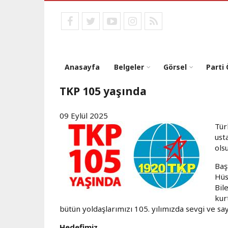
Ana
içeriğe
facebook
twitter
youtube
instagram
RSS
atla
Anasayfa
Belgeler
Görsel
Parti
TKP 105 yaşında
09 Eylül 2025
Tür
ust
ols
Baş
Hüs
Bil
kur
bütün yoldaşlarımızı 105. yılımızda sevgi ve sa
Hedefimiz