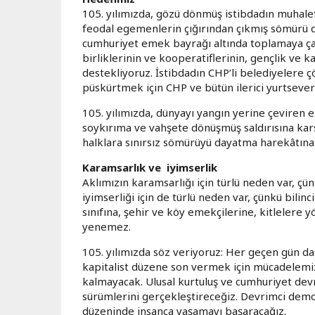
105. yılımızda, gözü dönmüş istibdadın muhalefe
feodal egemenlerin çığırından çıkmış sömürü dü
cumhuriyet emek bayrağı altında toplamaya çal
birliklerinin ve kooperatiflerinin, gençlik ve 
destekliyoruz. İstibdadın CHP’li belediyelere 
püskürtmek için CHP ve bütün ilerici yurtseve
105. yılımızda, dünyayı yangın yerine çeviren 
soykırıma ve vahşete dönüşmüş saldırısına karş
halklara sınırsız sömürüyü dayatma harekâtına
Karamsarlık ve iyimserlik
Aklımızın karamsarlığı için türlü neden var, çün
iyimserliği için de türlü neden var, çünkü bili
sınıfına, şehir ve köy emekçilerine, kitlelere yö
yenemez.
105. yılımızda söz veriyoruz: Her geçen gün da
kapitalist düzene son vermek için mücadelemiz
kalmayacak. Ulusal kurtuluş ve cumhuriyet devr
sürümlerini gerçekleştireceğiz. Devrimci demok
düzeninde insanca yaşamayı başaracağız.