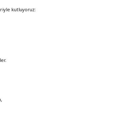
riyle kutluyoruz:
er.
,