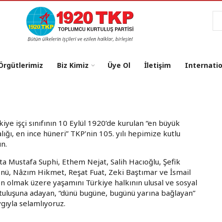
Ar
 Örgütlerimiz
Biz Kimiz
Üye Ol
İletişim
Internati
kiye işçi sınıfının 10 Eylül 1920’de kurulan “en büyük
alığı, en ince hüneri” TKP’nin 105. yılı hepimize kutlu
un.
ta Mustafa Suphi, Ethem Nejat, Salih Hacıoğlu, Şefik
nü, Nâzım Hikmet, Reşat Fuat, Zeki Baştımar ve İsmail
en olmak üzere yaşamını Türkiye halkının ulusal ve sosyal
tuluşuna adayan, “dünü bugüne, bugünü yarına bağlayan”
ygıyla selamlıyoruz.