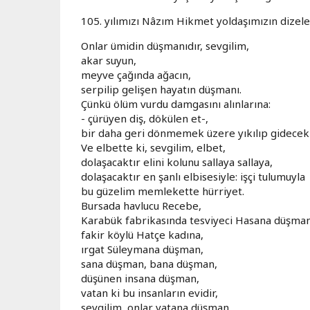
105. yılımızı Nâzım Hikmet yoldaşımızın dizele
Onlar ümidin düşmanıdır, sevgilim,
akar suyun,
meyve çağında ağacın,
serpilip gelişen hayatın düşmanı.
Çünkü ölüm vurdu damgasını alınlarına:
- çürüyen diş, dökülen et-,
bir daha geri dönmemek üzere yıkılıp gidecekl
Ve elbette ki, sevgilim, elbet,
dolaşacaktır elini kolunu sallaya sallaya,
dolaşacaktır en şanlı elbisesiyle: işçi tulumuyla
bu güzelim memlekette hürriyet.
Bursada havlucu Recebe,
Karabük fabrikasında tesviyeci Hasana düşman
fakir köylü Hatçe kadına,
ırgat Süleymana düşman,
sana düşman, bana düşman,
düşünen insana düşman,
vatan ki bu insanların evidir,
sevgilim, onlar vatana düşman.