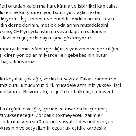
ti ortadan kaldırma harekâtına ve işbirlikçi kapitalist-
zenine karşı direniyor, bütün yurttaşları vatan
ışıyoruz. İşçi, memur ve emekli sendikalarının, köylü
kadın derneklerinin, meslek odalarının mücadelesini
çökme, CHP’yi uydulaştırma veya dağıtma saldırısını
r devrimci güçlerle dayanışma gösteriyoruz.
emperyalizmin, sömürgeciliğin, siyonizmin ve gericiliğin
ı direniyor, dolar milyarderleri şebekesinin bütün
 başkaldırıyoruz.
kü koşullar çok ağır, zorluklar sayısız. Fakat irademizin
ncimiz duru, umudumuz diri, mücadele azmimiz yüksek. İşçi
neliyoruz. Biliyoruz ki, örgütlü bir halkı hiçbir kuvvet
ha örgütlü olacağız, içeride ve dışarıda bu çürümüş
i yükselteceğiz. Zorbalık sökmeyecek, zalimler
imlerinin yeni sürümlerini, sosyalist devrimlerin yeni
rasinin ve sosyalizmin özgürlük eşitlik kardeşlik