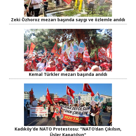
Zeki Özhoroz mezarı başında saygı ve özlemle anıldı
Kemal Türkler mezarı başında anıldı
Kadıköy’de NATO Protestosu: "NATO’dan Çıkılsın,
Üsler Kapatılsın"