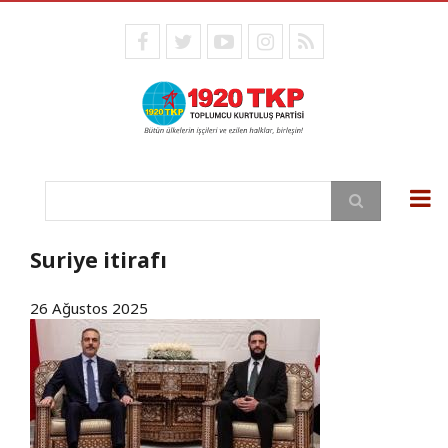
Ana
içeriğe
facebook
twitter
youtube
instagram
RSS
atla
Ara
Suriye itirafı
26 Ağustos 2025