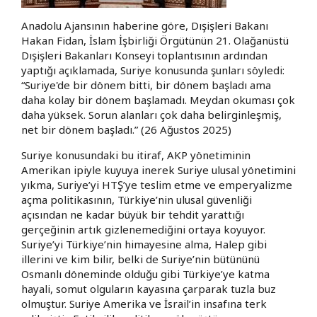
Anadolu Ajansının haberine göre, Dışişleri Bakanı
Hakan Fidan, İslam İşbirliği Örgütünün 21. Olağanüstü
Dışişleri Bakanları Konseyi toplantısının ardından
yaptığı açıklamada, Suriye konusunda şunları söyledi:
“Suriye'de bir dönem bitti, bir dönem başladı ama
daha kolay bir dönem başlamadı. Meydan okuması çok
daha yüksek. Sorun alanları çok daha belirginleşmiş,
net bir dönem başladı.” (26 Ağustos 2025)
Suriye konusundaki bu itiraf, AKP yönetiminin
Amerikan ipiyle kuyuya inerek Suriye ulusal yönetimini
yıkma, Suriye’yi HTŞ’ye teslim etme ve emperyalizme
açma politikasının, Türkiye’nin ulusal güvenliği
açısından ne kadar büyük bir tehdit yarattığı
gerçeğinin artık gizlenemediğini ortaya koyuyor.
Suriye’yi Türkiye’nin himayesine alma, Halep gibi
illerini ve kim bilir, belki de Suriye’nin bütününü
Osmanlı döneminde olduğu gibi Türkiye’ye katma
hayali, somut olguların kayasına çarparak tuzla buz
olmuştur. Suriye Amerika ve İsrail’in insafına terk