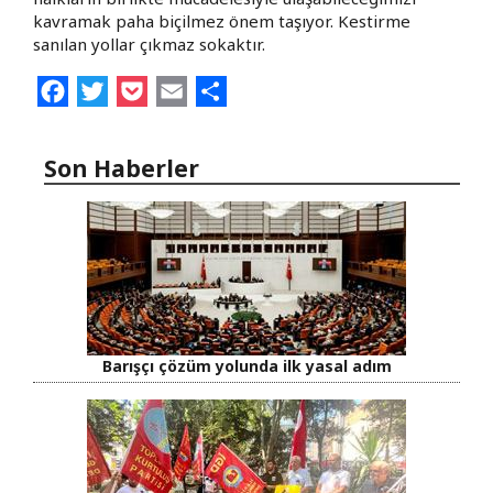
kavramak paha biçilmez önem taşıyor. Kestirme
sanılan yollar çıkmaz sokaktır.
Facebook
Twitter
Pocket
Email
Share
Son Haberler
Barışçı çözüm yolunda ilk yasal adım