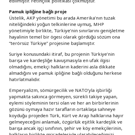
edilmiştir. Fetihçilik politikası çökmüştür.
Pamuk ipliğine bağlı proje
Üstelik, AKP yönetimi bu arada Amerika’nın tuzak
niteliğindeki yoğun telkinlerine uymuş, MHP
yönetimiyle birlikte, Türkiye’nin sınırlarını genişletme
hayalinin temel bir ögesi olarak gördüğü sözüm ona
“terörsüz Türkiye” projesine başlamıştır.
Suriye konusundaki itiraf, bu projenin Türkiye’nin
barışa ve kardeşliğe kavuşmasıyla en ufak ilgisi
olmadığını, emekçi halkların kaderini asla dikkate
almadığını ve pamuk ipliğine bağlı olduğunu herkese
hatırlatmalıdır.
Emperyalizm, sömürgecilik ve NATO’yla işbirliği
yapmakta sakınca görmeyen, sürekli takiye yapan,
eylemi söyleminin tersi olan ve her an birbirlerinin
gözünü oymaya hazır tarafların ortaklaşa sahneye
koyduğu projeden Türk, Kürt ve Arap halklarına hayır
gelmeyeceğini anlamak, özgürlük eşitlik kardeşlik ve
barışa ancak işçi sınıfının, şehir ve köy emekçilerinin,
halkların birlikte mücadelesiyle ulaşabileceğimizi