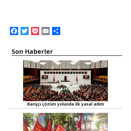
Facebook
Twitter
Pocket
Email
Share
Son Haberler
Barışçı çözüm yolunda ilk yasal adım