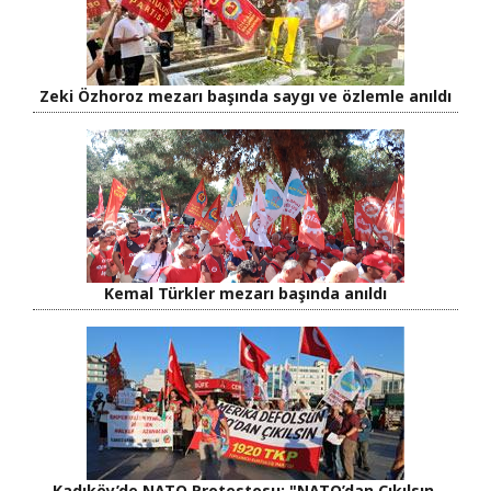
Zeki Özhoroz mezarı başında saygı ve özlemle anıldı
Kemal Türkler mezarı başında anıldı
Kadıköy’de NATO Protestosu: "NATO’dan Çıkılsın,