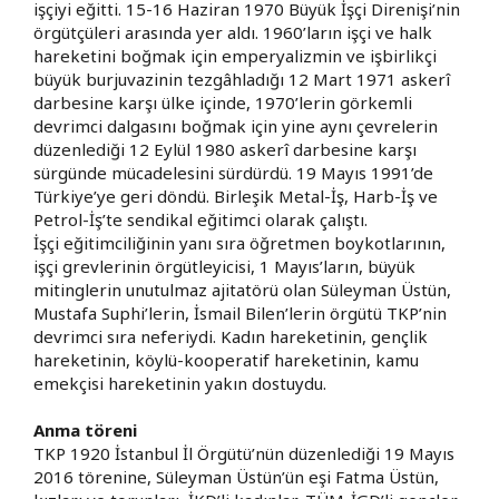
işçiyi eğitti. 15-16 Haziran 1970 Büyük İşçi Direnişi’nin
örgütçüleri arasında yer aldı. 1960’ların işçi ve halk
hareketini boğmak için emperyalizmin ve işbirlikçi
büyük burjuvazinin tezgâhladığı 12 Mart 1971 askerî
darbesine karşı ülke içinde, 1970’lerin görkemli
devrimci dalgasını boğmak için yine aynı çevrelerin
düzenlediği 12 Eylül 1980 askerî darbesine karşı
sürgünde mücadelesini sürdürdü. 19 Mayıs 1991’de
Türkiye’ye geri döndü. Birleşik Metal-İş, Harb-İş ve
Petrol-İş’te sendikal eğitimci olarak çalıştı.
İşçi eğitimciliğinin yanı sıra öğretmen boykotlarının,
işçi grevlerinin örgütleyicisi, 1 Mayıs’ların, büyük
mitinglerin unutulmaz ajitatörü olan Süleyman Üstün,
Mustafa Suphi’lerin, İsmail Bilen’lerin örgütü TKP’nin
devrimci sıra neferiydi. Kadın hareketinin, gençlik
hareketinin, köylü-kooperatif hareketinin, kamu
emekçisi hareketinin yakın dostuydu.
Anma töreni
TKP 1920 İstanbul İl Örgütü’nün düzenlediği 19 Mayıs
2016 törenine, Süleyman Üstün’ün eşi Fatma Üstün,