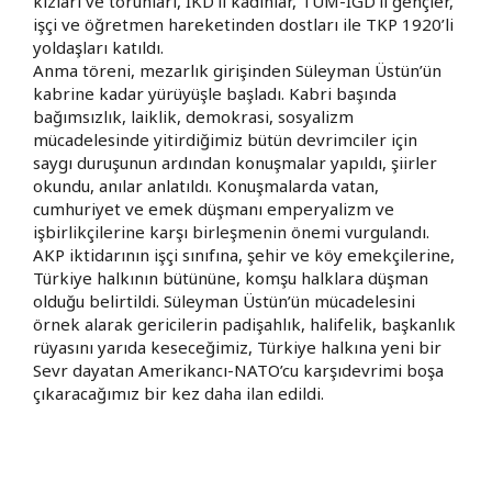
kızları ve torunları, İKD’li kadınlar, TÜM-İGD’li gençler,
işçi ve öğretmen hareketinden dostları ile TKP 1920’li
yoldaşları katıldı.
Anma töreni, mezarlık girişinden Süleyman Üstün’ün
kabrine kadar yürüyüşle başladı. Kabri başında
bağımsızlık, laiklik, demokrasi, sosyalizm
mücadelesinde yitirdiğimiz bütün devrimciler için
saygı duruşunun ardından konuşmalar yapıldı, şiirler
okundu, anılar anlatıldı. Konuşmalarda vatan,
cumhuriyet ve emek düşmanı emperyalizm ve
işbirlikçilerine karşı birleşmenin önemi vurgulandı.
AKP iktidarının işçi sınıfına, şehir ve köy emekçilerine,
Türkiye halkının bütününe, komşu halklara düşman
olduğu belirtildi. Süleyman Üstün’ün mücadelesini
örnek alarak gericilerin padişahlık, halifelik, başkanlık
rüyasını yarıda keseceğimiz, Türkiye halkına yeni bir
Sevr dayatan Amerikancı-NATO’cu karşıdevrimi boşa
çıkaracağımız bir kez daha ilan edildi.