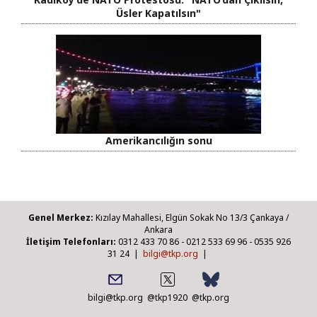
Üsler Kapatılsın"
Amerikancılığın sonu
Genel Merkez:
Kızılay Mahallesi, Elgün Sokak No 13/3 Çankaya /
Ankara
İletişim Telefonları:
0312 433 70 86 - 0212 533 69 96 - 0535 926
31 24 |
bilgi@tkp.org
|
bilgi@tkp.org
@tkp1920
@tkp.org