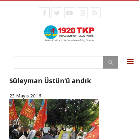
Ana
içeriğe
facebook
twitter
youtube
instagram
RSS
atla
Ara
Süleyman Üstün’ü andık
23 Mayıs 2016