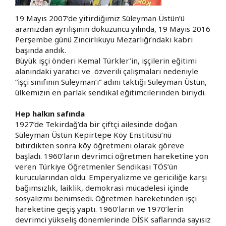
19 Mayıs 2007’de yitirdiğimiz Süleyman Üstün’ü
aramızdan ayrılışının dokuzuncu yılında, 19 Mayıs 2016
Perşembe günü Zincirlikuyu Mezarlığı’ndaki kabri
başında andık.
Büyük işçi önderi Kemal Türkler’in, işçilerin eğitimi
alanındaki yaratıcı ve özverili çalışmaları nedeniyle
“işçi sınıfının Süleyman’ı” adını taktığı Süleyman Üstün,
ülkemizin en parlak sendikal eğitimcilerinden biriydi.
Hep halkın safında
1927’de Tekirdağ’da bir çiftçi ailesinde doğan
Süleyman Üstün Kepirtepe Köy Enstitüsü’nü
bitirdikten sonra köy öğretmeni olarak göreve
başladı. 1960’ların devrimci öğretmen hareketine yön
veren Türkiye Öğretmenler Sendikası TÖS’ün
kurucularından oldu. Emperyalizme ve gericiliğe karşı
bağımsızlık, laiklik, demokrasi mücadelesi içinde
sosyalizmi benimsedi. Öğretmen hareketinden işçi
hareketine geçiş yaptı. 1960’ların ve 1970’lerin
devrimci yükseliş dönemlerinde DİSK saflarında sayısız