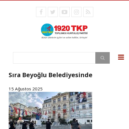
Ana
içeriğe
facebook
twitter
youtube
instagram
RSS
atla
Ara
Sıra Beyoğlu Belediyesinde
15 Ağustos 2025