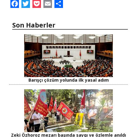
Facebook
Twitter
Pocket
Email
Share
Son Haberler
Barışçı çözüm yolunda ilk yasal adım
Zeki Özhoroz mezarı başında saygı ve özlemle anıldı