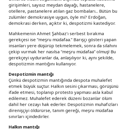
girişimleri, sayısız meydan dayağı, hastanelere,
otellere, pastanelere atılan gaz bombaları... Bütün bu
zulümler demokrasiye uygun, öyle mi? Erdoğan,
demokrasi derken, açıktır ki, despotizmi kastediyor.
Mahkemenin Ahmet Şahbaz'ı serbest bırakma
gerekçesi ise “meşru müdafaa.” Barışçı gösteri yapan
insanları yere düşürüp tekmelemek, sonra da silahını
çekip vurmak her nasılsa “meşru müdafaa” olmuş! Bu
gerekçeyi uyduranlar da, anlaşılıyor ki, aynı şekilde,
despotizmin mantığını kullanıyor.
Despotizmin mantığı
Çünkü despotizmin mantığında despota muhalefet
etmek büyük suçtur. Halkın sesini çıkarması, görüşünü
ifade etmesi, toplanıp protesto yapması asla kabul
edilemez. Muhalefet ederek düzeni bozanlar ölüm
dahil her cezayı hak ederler. Despotizmin muhafızları
direnişçiyi öldürürse, tanım gereği, meşru müdafaa
sınırları içindedirler.
Halkın mantığı