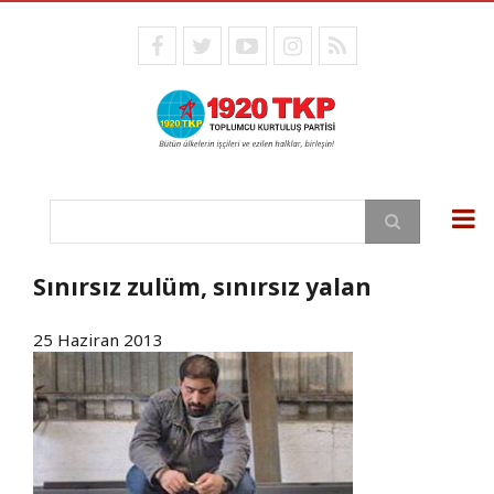
Ana
içeriğe
facebook
twitter
youtube
instagram
RSS
atla
Ara
Sınırsız zulüm, sınırsız yalan
25 Haziran 2013