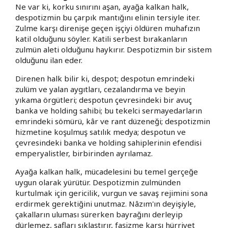
Ne var ki, korku sınırını aşan, ayağa kalkan halk,
despotizmin bu çarpık mantığını elinin tersiyle iter.
Zulme karşı direnişe geçen işçiyi öldüren muhafızın
katil olduğunu söyler. Katili serbest bırakanların
zulmün aleti olduğunu haykırır. Despotizmin bir sistem
olduğunu ilan eder.
Direnen halk bilir ki, despot; despotun emrindeki
zulüm ve yalan aygıtları, cezalandırma ve beyin
yıkama örgütleri; despotun çevresindeki bir avuç
banka ve holding sahibi; bu tekelci sermayedarların
emrindeki sömürü, kâr ve rant düzeneği; despotizmin
hizmetine koşulmuş satılık medya; despotun ve
çevresindeki banka ve holding sahiplerinin efendisi
emperyalistler, birbirinden ayrılamaz.
Ayağa kalkan halk, mücadelesini bu temel gerçeğe
uygun olarak yürütür. Despotizmin zulmünden
kurtulmak için gericilik, vurgun ve savaş rejimini sona
erdirmek gerektiğini unutmaz. Nâzım'ın deyişiyle,
çakalların uluması sürerken bayrağını derleyip
dürlemez, safları sıklaştırır, faşizme karşı hürriyet