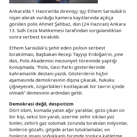
Ankara'da 1 Haziran'da direnişçi işçi Ethem Sarısülük'ü
nişan alarak vurduğu kamera kayıtlarında açıkça
görülen polis Ahmet Şahbaz, dün (24 Haziran) Ankara
13. Sulh Ceza Mahkemesi tarafından sorgulandıktan
sonra serbest bırakıldı.
Ethem Sarısülük'ü şehit eden polisin serbest
bırakılması, Başbakan Recep Tayyip Erdoğan'ın, yine
dün, Polis Akademisi mezuniyet töreninde yaptığı
konuşmada, “Polis, Gezi Parkı gösterilerinde
kahramanlık destanı yazdı. Gösterilerin hiçbir
aşamasında demokrasinin dışına çıkacak, hukuku
çiğneyecek, özgürlükleri kısıtlayacak bir tavrın içinde
olmadı” demesinin ardından geldi.
Demokrasi değil, despotizm
Dört ölüm, komada yatan ağır yaralılar, gözü çıkan on
bir kişi, sekiz bin yaralı, üzerine zehir sıkılan yüz
binler, zehirli gaz solumak zorunda bırakılan milyonlar,
binlerce gözaltı, gitgide artan tutuklamalar, on
binlerce insanı soğukkanlı biçimde topluca katletme