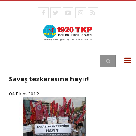
Ana
içeriğe
facebook
twitter
youtube
instagram
RSS
atla
Ara
Savaş tezkeresine hayır!
04 Ekim 2012