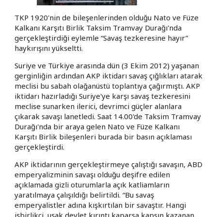
TKP 1920'nin de bileşenlerinden olduğu Nato ve Füze
Kalkanı Karşıtı Birlik Taksim Tramvay Durağı'nda
gerçekleştirdiği eylemle “Savaş tezkeresine hayır”
haykırışını yükseltti.
Suriye ve Türkiye arasında dün (3 Ekim 2012) yaşanan
gerginliğin ardından AKP iktidarı savaş çığlıkları atarak
meclisi bu sabah olağanüstü toplantıya çağırmıştı. AKP
iktidarı hazırladığı Suriye'ye karşı savaş tezkeresini
meclise sunarken ilerici, devrimci güçler alanlara
çıkarak savaşı lanetledi. Saat 14.00'de Taksim Tramvay
Durağı'nda bir araya gelen Nato ve Füze Kalkanı
Karşıtı Birlik bileşenleri burada bir basın açıklaması
gerçekleştirdi.
AKP iktidarının gerçekleştirmeye çalıştığı savaşın, ABD
emperyalizminin savaşı olduğu deşifre edilen
açıklamada gizli oturumlarla açık katliamların
yaratılmaya çalışıldığı belirtildi. “Bu savaş
emperyalistler adına kışkırtılan bir savaştır. Hangi
işbirlikçi, uşak devlet kırıntı kaparsa kapsın kazanan