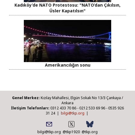
Kadıköy’de NATO Protestosu: "NATO’dan Çıkılsın,
Üsler Kapatılsın"
Amerikancılığın sonu
Genel Merkez:
Kızılay Mahallesi, Elgün Sokak No 13/3 Çankaya /
Ankara
İletişim Telefonları:
0312 433 70 86 - 0212 533 69 96 - 0535 926
31 24 |
bilgi@tkp.org
|
bilgi@tkp.org
@tkp1920
@tkp.org