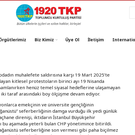
Ar
 Örgütlerimiz
Biz Kimiz
Üye Ol
İletişim
Internati
ibdadın muhalefete saldırısına karşı 19 Mart 2025’te
layan kitlesel protestoların birinci ayı 19 Nisanda
amlanırken henüz temel siyasal hedeflerine ulaşamayan
 iki taraf arasındaki boy ölçüşme devam ediyor.
yonlarca emekçinin ve üniversite gençliğinin
ağanüstü” seferberliğinin damga vurduğu ilk yedi günlük
açhane direnişi, iktidarın İstanbul Büyükşehir
bu aşamada yeterli bulan CHP yönetimince bitirildi.
olağanüstü seferberliğine son vermesi gibi paha biçilmez