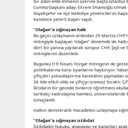
bir ödün elde etmenin üzerine başta İstanbul 
Cumhurbaşkanı adayı Ekrem İmamoğlu olmak üze
büyükşehir ve ilçe belediye yöneticilerini hap
kendince yeterli başarı saydı.
“Olağan”a sığmayan halk
Bu geçici uzlaşmanın ardından 29 Martta CHP’ni
mitingiyle başlayan “olağan” dönemde de halkın
dört bir yanına yayılarak sürüyor. CHP, Şişli v
mitinglerini düzenledi.
Bugünkü (19 Nisan) Yozgat mitinginin de gösterd
politikalarına karşı isyanlarını haykırıyor. Yaba
çiftçileri yoksullaştırma harekâtını şaşmadan s
36 ilde etkili oldu ve çiftçiyi ürünsüz bıraktı. 
İktidarın bir gecede binlerce öğretmeni okulla
tarikatçı kadrolaşma hamlesi, üniversitelerde b
sonuçlandı.
Halkın demokratik mücadelesi uzlaşmaya sığmı
“Olağan”a sığmayan istibdat
İstibdadın hukuku, anayasayı ve kanunları ayakl