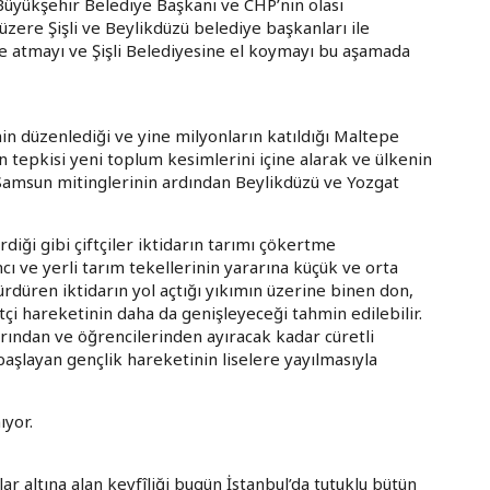
Büyükşehir Belediye Başkanı ve CHP’nin olası
re Şişli ve Beylikdüzü belediye başkanları ile
se atmayı ve Şişli Belediyesine el koymayı bu aşamada
n düzenlediği ve yine milyonların katıldığı Maltepe
 tepkisi yeni toplum kesimlerini içine alarak ve ülkenin
e Samsun mitinglerinin ardından Beylikdüzü ve Yozgat
iği gibi çiftçiler iktidarın tarımı çökertme
ncı ve yerli tarım tekellerinin yararına küçük ve orta
ürdüren iktidarın yol açtığı yıkımın üzerine binen don,
Çiftçi hareketinin daha da genişleyeceği tahmin edilebilir.
rından ve öğrencilerinden ayıracak kadar cüretli
aşlayan gençlik hareketinin liselere yayılmasıyla
yor.
ar altına alan keyfîliği bugün İstanbul’da tutuklu bütün