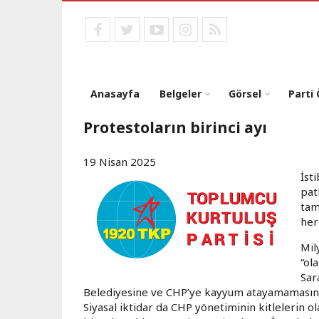
Ana
içeriğe
facebook
twitter
youtube
instagram
RSS
atla
Anasayfa
Belgeler
Görsel
Parti
Protestoların birinci ayı
19 Nisan 2025
İst
pat
tam
her
Mil
“ol
Sar
Belediyesine ve CHP’ye kayyum atayamamasını 
Siyasal iktidar da CHP yönetiminin kitlelerin 