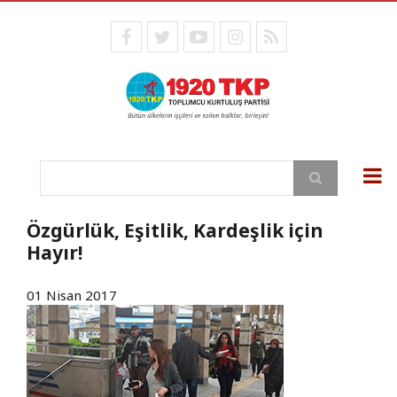
Ana
içeriğe
facebook
twitter
youtube
instagram
RSS
atla
Ara
Özgürlük, Eşitlik, Kardeşlik için
Hayır!
01 Nisan 2017