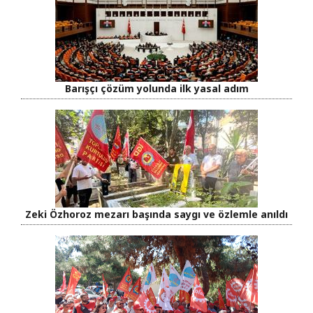
Barışçı çözüm yolunda ilk yasal adım
Zeki Özhoroz mezarı başında saygı ve özlemle anıldı