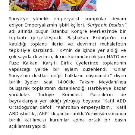
Suriye'ye yönelik emperyalist komplolar devam
ediyor. Emperyalizmin işbirlikçileri,
“Suriye'nin Dostları”
adı altında bugün İstanbul Kongre Merkezi'nde bir
toplantı gerçekleştirdi. Başbakan Erdoğan'ın da
katıldığı toplantı ilerici ve devrimci muhalefetin
tepkisiyle karşılandı. TKP'nin de içinde yer aldığı ve
çok sayıda devrimci, ilerici kurumdan oluşan NATO ve
Füze Kalkanı Karşıtı Birlik üyelerince toplantının
yapılacağı yerde bir eylem düzenlendi. "Onlar
Suriye'nin dostları değil, halkların düşmanıdır" diyen
birlik üyeleri saat 14.00'de Taksim Meydanı'nda
buluşarak toplantının düzenlendiği Harbiye'ye kadar
yürüdüler. Türkiye Komünist Partililerin de
bayraklarıyla yer aldığı yürüyüş boyunca “Katil ABD
Ortadoğu'dan defol”, “Kahrolsun emperyalizm”, "Katil
ABD işbirlikçi AKP" sloganları atıldı. Yürüyüşün sonunda
birlik katılımcısı kurumlar adına ortak bir basın
açıklaması yapıldı.