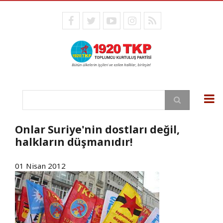
Ana
içeriğe
facebook
twitter
youtube
instagram
RSS
atla
Ara
Onlar Suriye'nin dostları değil,
halkların düşmanıdır!
01 Nisan 2012