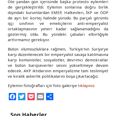
Öte yandan gün içerisinde başka protesto eylemleri
de gerçekleştirildi. Eylemin sonlarına doğru birlik
dışındaki kurumlardan EMEP, Halkevleri, İKP ve ÖDP
de ayrı bir kortej halinde yürüdü. Bu parçalı görüntü
işçi sınıfının ve emekçilerin anti-emperyalist
ortaklaşmasının yeteri kadar sağlanamadığını da
göstermiş oldu. Bu yöndeki çabaları elbirliğiyle
arttırmamız gerekiyor.
Bütün olumsuzluklara rağmen, Türkiye'nin Suriye'ye
karşı düzenlenecek bir emperyalist savaşa katılmasına
karşı komünistler, sosyalistler, devrimci demokratlar
ve bütün barışseverler sesini yükseltmeye devam
edecek. AKP iktidarının emperyalizme tam teslimiyet
ve kiralık askerlik politikalarını boşa çıkartacağız.
Eylemin fotoğrafları için foto galeriye
tıklayınız
.
Facebook
Twitter
Pocket
Email
Share
Son Haberler