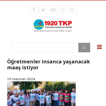
Ana
içeriğe
facebook
twitter
youtube
instagram
RSS
atla
Ara
Öğretmenler insanca yaşanacak
maaş istiyor
10 Haziran 2024