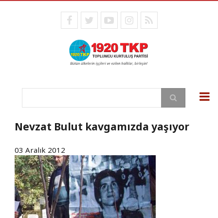
Ana
içeriğe
facebook
twitter
youtube
instagram
RSS
atla
Ara
Nevzat Bulut kavgamızda yaşıyor
03 Aralık 2012