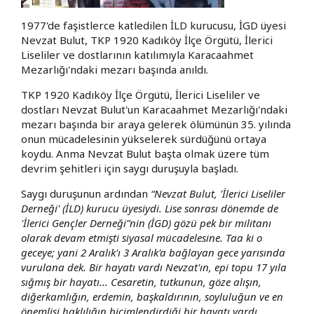
1977'de faşistlerce katledilen İLD kurucusu, İGD üyesi
Nevzat Bulut, TKP 1920 Kadıköy İlçe Örgütü, İlerici
Liseliler ve dostlarının katılımıyla Karacaahmet
Mezarlığı'ndaki mezarı başında anıldı.
TKP 1920 Kadıköy İlçe Örgütü, İlerici Liseliler ve
dostları Nevzat Bulut'un Karacaahmet Mezarlığı'ndaki
mezarı başında bir araya gelerek ölümünün 35. yılında
onun mücadelesinin yükselerek sürdüğünü ortaya
koydu. Anma Nevzat Bulut başta olmak üzere tüm
devrim şehitleri için saygı duruşuyla başladı.
Saygı duruşunun ardından
“Nevzat Bulut, 'İlerici Liseliler
Derneği' (İLD) kurucu üyesiydi. Lise sonrası dönemde de
'İlerici Gençler Derneği”nin (İGD) gözü pek bir militanı
olarak devam etmişti siyasal mücadelesine. Taa ki o
geceye; yani 2 Aralık'ı 3 Aralık'a bağlayan gece yarısında
vurulana dek. Bir hayatı vardı Nevzat'ın, epi topu 17 yıla
sığmış bir hayatı... Cesaretin, tutkunun, göze alışın,
diğerkamlığın, erdemin, başkaldırının, soyluluğun ve en
önemlisi haklılığın biçimlendirdiği bir hayatı vardı