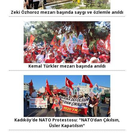
Zeki Özhoroz mezarı başında saygı ve özlemle anıldı
Kemal Türkler mezarı başında anıldı
Kadıköy’de NATO Protestosu: "NATO’dan Çıkılsın,
Üsler Kapatılsın"