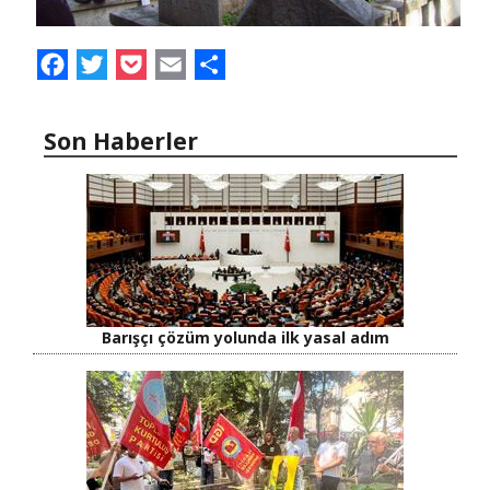
Facebook
Twitter
Pocket
Email
Share
Son Haberler
Barışçı çözüm yolunda ilk yasal adım