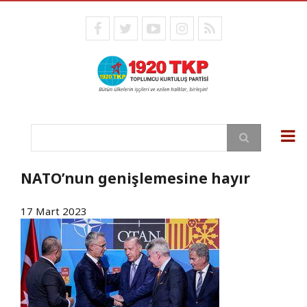
Ana
içeriğe
facebook
twitter
youtube
instagram
RSS
atla
Ara
NATO’nun genişlemesine hayır
17 Mart 2023