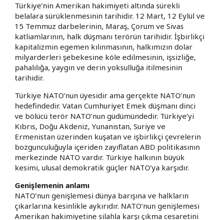
Türkiye’nin Amerikan hakimiyeti altında sürekli
belalara sürüklenmesinin tarihidir. 12 Mart, 12 Eylül ve
15 Temmuz darbelerinin, Maraş, Çorum ve Sivas
katliamlarının, halk düşmanı terörün tarihidir. İşbirlikçi
kapitalizmin egemen kılınmasının, halkımızın dolar
milyarderleri şebekesine köle edilmesinin, işsizliğe,
pahalılığa, yaygın ve derin yoksulluğa itilmesinin
tarihidir.
Türkiye NATO’nun üyesidir ama gerçekte NATO’nun
hedefindedir. Vatan Cumhuriyet Emek düşmanı dinci
ve bölücü terör NATO’nun güdümündedir. Türkiye’yi
Kıbrıs, Doğu Akdeniz, Yunanistan, Suriye ve
Ermenistan üzerinden kuşatan ve işbirlikçi çevrelerin
bozgunculuğuyla içeriden zayıflatan ABD politikasının
merkezinde NATO vardır. Türkiye halkının büyük
kesimi, ulusal demokratik güçler NATO’ya karşıdır.
Genişlemenin anlamı
NATO’nun genişlemesi dünya barışına ve halkların
çıkarlarına kesinlikle aykırıdır. NATO’nun genişlemesi
Amerikan hakimiyetine silahla karşı çıkma cesaretini