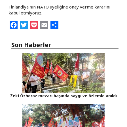
Finlandiya’nın NATO üyeliğine onay verme kararını
kabul etmiyoruz.
Facebook
Twitter
Pocket
Email
Share
Son Haberler
Zeki Özhoroz mezarı başında saygı ve özlemle anıldı