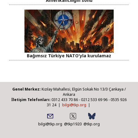
Amerikancılığın sonu
Bağımsız Türkiye NATO'yla kurulamaz
Genel Merkez:
Kızılay Mahallesi, Elgün Sokak No 13/3 Çankaya /
Ankara
İletişim Telefonları:
0312 433 70 86 - 0212 533 69 96 - 0535 926
31 24 |
bilgi@tkp.org
|
bilgi@tkp.org
@tkp1920
@tkp.org