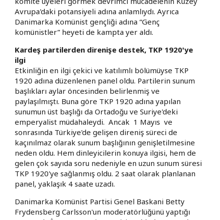
komite üyeleri görmek devrimci mücadelenin Kuzey
Avrupa'daki potansiyeli adına anlamlıydı. Ayrıca
Danimarka Komünist gençliği adına “Genç
komünistler” heyeti de kampta yer aldı.
Kardeş partilerden direnişe destek, TKP 1920'ye
ilgi
Etkinliğin en ilgi çekici ve katılımlı bölümüyse TKP
1920 adına düzenlenen panel oldu. Partilerin sunum
başlıkları aylar öncesinden belirlenmiş ve
paylaşılmıştı. Buna göre TKP 1920 adına yapılan
sunumun üst başlığı da Ortadoğu ve Suriye'deki
emperyalist müdahaleydi. Ancak 1 Mayıs ve
sonrasında Türkiye'de gelişen direniş süreci de
kaçınılmaz olarak sunum başlığının genişletilmesine
neden oldu. Hem dinleyicilerin konuya ilgisi, hem de
gelen çok sayıda soru nedeniyle en uzun sunum süresi
TKP 1920'ye sağlanmış oldu. 2 saat olarak planlanan
panel, yaklaşık 4 saate uzadı.
Danimarka Komünist Partisi Genel Baskani Betty
Frydensberg Carlsson'un moderatörlüğünü yaptığı