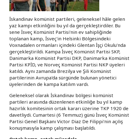
İskandinav komünist partileri, geleneksel hâle gelen
yaz kampı etkinliğini bu yıl da gerçekleştirdiler. Bu
sene İsveç Komünist Partisi'nin ev sahipliğinde
toplanan kamp, İsveç'in Helsinki Bölgesindeki
Voxnadalen ormanları içindeki Glentan İşçi Okulu'nda
gerçekleştirildi. Kampa İsveç Komünist Partisi SKP,
Danimarka Komünist Partisi DKP, Danimarka Komünist
Partisi KPİD, ve Norveç Komünist Partisi NKP üyeleri
katıldı. Aynı zamanda Brezilya ve Şili Komünist
partilerinin Avrupa'da sürgünde bulunan yönetici
üyelerinden de kampa katılım vardı.
Geleneksel olarak İskandinav bölgesi komünist
partileri arasında düzenlenen etkinliğe bu yıl kamp
hazırlık komitesinin ortak kararı üzerine TKP 1920 de
davetliydi. Cumartesi (6 Temmuz) günü İsveç Komünist
Partisi Genel Başkanı Victor Diaz De Filippi'nin açılış
konuşmasıyla kamp çalışması başlatıldı.
Ortak kamp, ortak mücadele