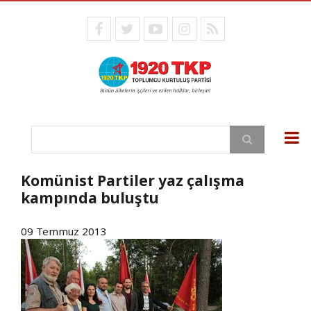
Ana
içeriğe
facebook
twitter
youtube
instagram
RSS
atla
Ara
Komünist Partiler yaz çalışma
kampında buluştu
09 Temmuz 2013