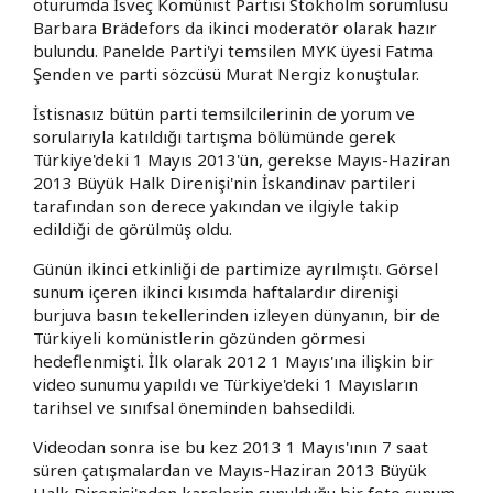
oturumda İsveç Komünist Partisi Stokholm sorumlusu
Barbara Brädefors da ikinci moderatör olarak hazır
bulundu. Panelde Parti'yi temsilen MYK üyesi Fatma
Şenden ve parti sözcüsü Murat Nergiz konuştular.
İstisnasız bütün parti temsilcilerinin de yorum ve
sorularıyla katıldığı tartışma bölümünde gerek
Türkiye'deki 1 Mayıs 2013'ün, gerekse Mayıs-Haziran
2013 Büyük Halk Direnişi'nin İskandinav partileri
tarafından son derece yakından ve ilgiyle takip
edildiği de görülmüş oldu.
Günün ikinci etkinliği de partimize ayrılmıştı. Görsel
sunum içeren ikinci kısımda haftalardır direnişi
burjuva basın tekellerinden izleyen dünyanın, bir de
Türkiyeli komünistlerin gözünden görmesi
hedeflenmişti. İlk olarak 2012 1 Mayıs'ına ilişkin bir
video sunumu yapıldı ve Türkiye'deki 1 Mayısların
tarihsel ve sınıfsal öneminden bahsedildi.
Videodan sonra ise bu kez 2013 1 Mayıs'ının 7 saat
süren çatışmalardan ve Mayıs-Haziran 2013 Büyük
Halk Direnişi'nden karelerin sunulduğu bir foto sunum