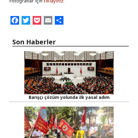
Fotoğraflar için
tıklayınız.
Facebook
Twitter
Pocket
Email
Share
Son Haberler
Barışçı çözüm yolunda ilk yasal adım