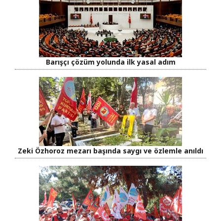
Barışçı çözüm yolunda ilk yasal adım
Zeki Özhoroz mezarı başında saygı ve özlemle anıldı