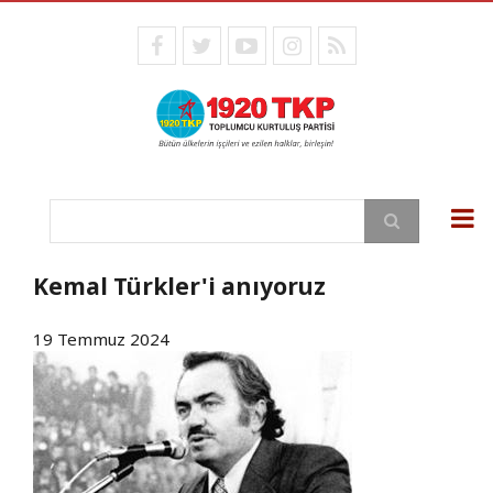
Ana
içeriğe
facebook
twitter
youtube
instagram
RSS
atla
Ara
Kemal Türkler'i anıyoruz
19 Temmuz 2024