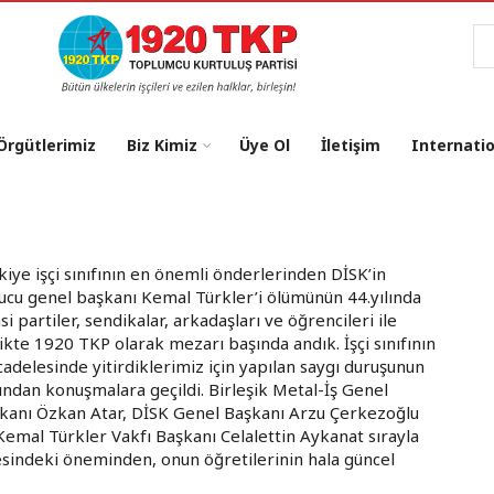
Ar
 Örgütlerimiz
Biz Kimiz
Üye Ol
İletişim
Internati
kiye işçi sınıfının en önemli önderlerinden DİSK’in
ucu genel başkanı Kemal Türkler’i ölümünün 44.yılında
asi partiler, sendikalar, arkadaşları ve öğrencileri ile
likte 1920 TKP olarak mezarı başında andık. İşçi sınıfının
adelesinde yitirdiklerimiz için yapılan saygı duruşunun
ından konuşmalara geçildi. Birleşik Metal-İş Genel
kanı Özkan Atar, DİSK Genel Başkanı Arzu Çerkezoğlu
Kemal Türkler Vakfı Başkanı Celalettin Aykanat sırayla
esindeki öneminden, onun öğretilerinin hala güncel