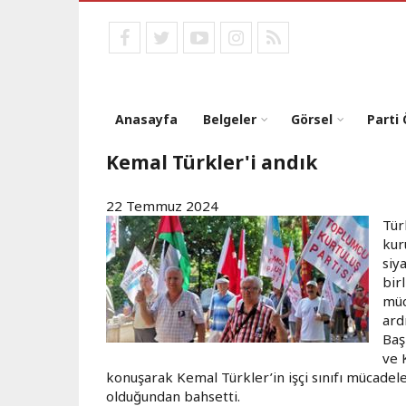
Ana
içeriğe
facebook
twitter
youtube
instagram
RSS
atla
Anasayfa
Belgeler
Görsel
Parti
Kemal Türkler'i andık
22 Temmuz 2024
Tür
kur
siy
bir
müc
ard
Baş
ve 
konuşarak Kemal Türkler’in işçi sınıfı mücadel
olduğundan bahsetti.