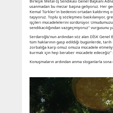
Birleşik Metal-İş Sendikası Genel Başkanı Adn
usanmadan bu mezar başına geliyoruz. Her geçe
Kemal Türkler’in bedenini ortadan kaldırmış olsa
taşıyoruz. Toplu iş sözleşmesi baskılanıyor, gr
işçileri mücadelelerini sürdürüyor. Umudumuzu
sendikacılığından vazgeçmiyoruz" vurgusunu y
Serdaroğlu’nun ardından söz alan DİSK Genel B
tüm haklarının gasp edildiği bugünlerde, tarih i
zorbalığa karşı omuz omuza mücadele etmeliyiz
kurmak için hep beraber mücadele edeceğiz" i
Konuşmaların ardından anma sloganlarla sona 