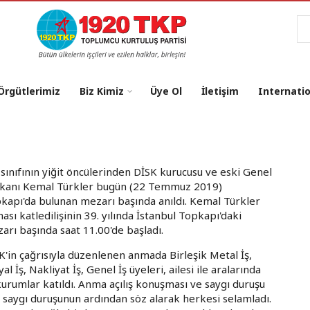
Ar
 Örgütlerimiz
Biz Kimiz
Üye Ol
İletişim
Internati
i sınıfının yiğit öncülerinden DİSK kurucusu ve eski Genel
kanı Kemal Türkler bugün (22 Temmuz 2019)
kapı'da bulunan mezarı başında anıldı. Kemal Türkler
ası katledilişinin 39. yılında İstanbul Topkapı'daki
arı başında saat 11.00'de başladı.
K'in çağrısıyla düzenlenen anmada Birleşik Metal İş,
al İş, Nakliyat İş, Genel İş üyeleri, ailesi ile aralarında
kurumlar katıldı. Anma açılış konuşması ve saygı duruşu
n saygı duruşunun ardından söz alarak herkesi selamladı.