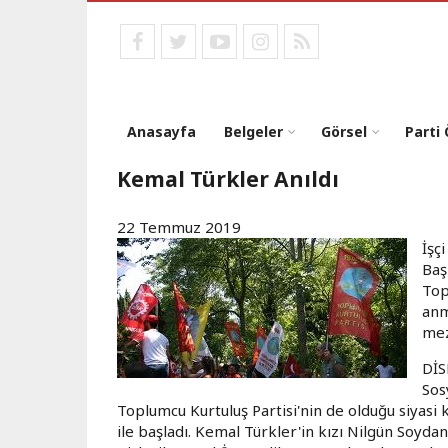
Ana
içeriğe
facebook
twitter
youtube
instagram
RSS
atla
Anasayfa
Belgeler
Görsel
Parti
Kemal Türkler Anıldı
22 Temmuz 2019
İşç
Baş
Top
anm
mez
DİS
Sosy
Toplumcu Kurtuluş Partisi'nin de olduğu siyasi 
ile başladı. Kemal Türkler'in kızı Nilgün Soyda