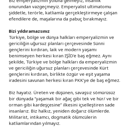
Biz emperyalizmin yoluna gelmeyiz, insanlık
onurundan vazgeçmeyiz. Emperyalist ultimatomu
şiddetle, terörle, katliamla gerçekleştirmeye çalışan
efendilere de, maşalarına da pabuç bırakmayız.
Bizi yıldıramazsınız
Türkiye, bölge ve dünya halkları emperyalizmin ve
gericiliğin uğursuz planları çerçevesinde Sünni
gençlerini kırdıran, laik ve modern yaşamı
benimseyen herkesi kıran IŞİD'e baş eğmez. Aynı
şekilde, Türkiye ve bölge halkları da emperyalizmin
ve gericiliğin uğursuz planları çerçevesinde Kürt
gençlerini kırdıran, birlikte özgür ve eşit yaşama
iradesini savunan herkesi kıran PKK'ye de baş eğmez.
Biz hayatız. Üreten ve düşünen, savaşsız sömürüsüz
bir dünyada “yaşamak bir ağaç gibi tek ve hür/ ve bir
orman gibi kardeşçesine” ilkesini içselleştiren sade
insanlarız. Biz halkız, yeniden doğarız ölümlerde.
Militarist, intikamcı, dogmatik ölümcülerin
katliamlarından yılmayız.