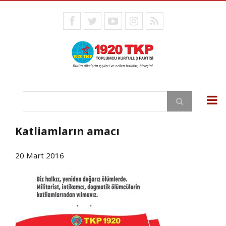
Ana
içeriğe
facebook
twitter
youtube
instagram
RSS
atla
Ara
Katliamların amacı
20 Mart 2016