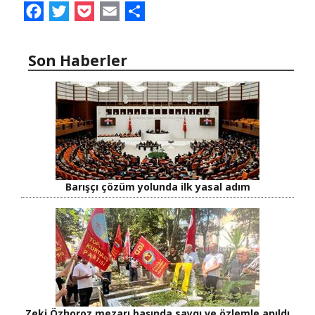
Facebook
Twitter
Pocket
Email
Share
Son Haberler
Barışçı çözüm yolunda ilk yasal adım
Zeki Özhoroz mezarı başında saygı ve özlemle anıldı