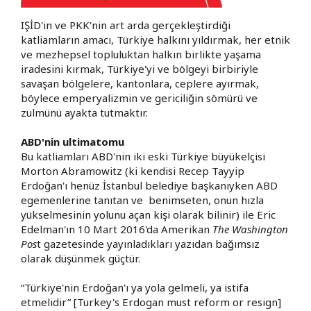
IŞİD'in ve PKK'nin art arda gerçekleştirdiği
katliamların amacı, Türkiye halkını yıldırmak, her etnik
ve mezhepsel topluluktan halkın birlikte yaşama
iradesini kırmak, Türkiye'yi ve bölgeyi birbiriyle
savaşan bölgelere, kantonlara, ceplere ayırmak,
böylece emperyalizmin ve gericiliğin sömürü ve
zulmünü ayakta tutmaktır.
ABD'nin ultimatomu
Bu katliamları ABD'nin iki eski Türkiye büyükelçisi
Morton Abramowitz (ki kendisi Recep Tayyip
Erdoğan'ı henüz İstanbul belediye başkanıyken ABD
egemenlerine tanıtan ve benimseten, onun hızla
yükselmesinin yolunu açan kişi olarak bilinir) ile Eric
Edelman'ın 10 Mart 2016'da Amerikan
The Washington
Pos
t gazetesinde yayınladıkları yazıdan bağımsız
olarak düşünmek güçtür.
“Türkiye'nin Erdoğan'ı ya yola gelmeli, ya istifa
etmelidir” [Turkey's Erdogan must reform or resign]