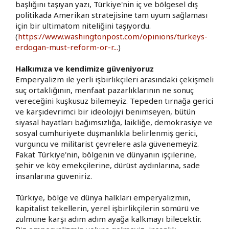
başlığını taşıyan yazı, Türkiye'nin iç ve bölgesel dış
politikada Amerikan stratejisine tam uyum sağlaması
için bir ultimatom niteliğini taşıyordu.
(
https://www.washingtonpost.com/opinions/turkeys-
erdogan-must-reform-or-r...
)
Halkımıza ve kendimize güveniyoruz
Emperyalizm ile yerli işbirlikçileri arasındaki çekişmeli
suç ortaklığının, menfaat pazarlıklarının ne sonuç
vereceğini kuşkusuz bilemeyiz. Tepeden tırnağa gerici
ve karşıdevrimci bir ideolojiyi benimseyen, bütün
siyasal hayatları bağımsızlığa, laikliğe, demokrasiye ve
sosyal cumhuriyete düşmanlıkla belirlenmiş gerici,
vurguncu ve militarist çevrelere asla güvenemeyiz.
Fakat Türkiye'nin, bölgenin ve dünyanın işçilerine,
şehir ve köy emekçilerine, dürüst aydınlarına, sade
insanlarına güveniriz.
Türkiye, bölge ve dünya halkları emperyalizmin,
kapitalist tekellerin, yerel işbirlikçilerin sömürü ve
zulmüne karşı adım adım ayağa kalkmayı bilecektir.