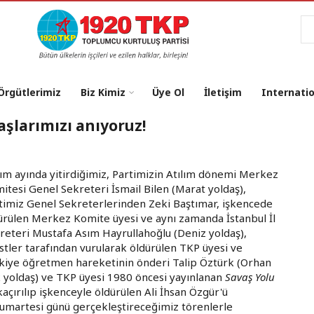
Ar
 Örgütlerimiz
Biz Kimiz
Üye Ol
İletişim
Internati
aşlarımızı anıyoruz!
ım ayında yitirdiğimiz, Partimizin Atılım dönemi Merkez
itesi Genel Sekreteri İsmail Bilen (Marat yoldaş),
timiz Genel Sekreterlerinden Zeki Baştımar, işkencede
ürülen Merkez Komite üyesi ve aynı zamanda İstanbul İl
reteri Mustafa Asım Hayrullahoğlu (Deniz yoldaş),
istler tarafından vurularak öldürülen TKP üyesi ve
kiye öğretmen hareketinin önderi Talip Öztürk (Orhan
 yoldaş) ve TKP üyesi 1980 öncesi yayınlanan
Savaş Yolu
 kaçırılıp işkenceyle öldürülen Ali İhsan Özgür'ü
Cumartesi günü gerçekleştireceğimiz törenlerle