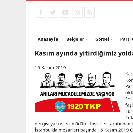
Ana
içeriğe
facebook
twitter
youtube
instagram
RSS
atla
Anasayfa
Belgeler
Görsel
Parti
Kasım ayında yitirdiğimiz yold
15 Kasım 2019
Kas
Kom
Par
öld
Sek
faş
Tür
Tok
dergisi yazı işleri müdürü, faşistler tarafından
İstanbul'da mezarları başında 16 Kasım 2019 