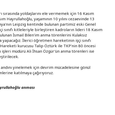
rı sırasında yoldaşlarını ele vermemek için 16 Kasım
ım Hayrullahoğlu, yaşamının 10 yılını cezaevinde 13
nya'nın Leipzig kentinde bulunan partimiz eski Genel
 sınıfı kitleleriyle birleştiren kadroların lideri 18 Kasım
bulunan İsmail Bilen'im anma törenlerini Kulaksız
yapacağız. İlerici öğretmen hareketinin işçi sınıfı
Hareketi kurucusu Talip Öztürk ile TKP'nin 80 öncesi
ı işleri müdürü Ali İhsan Özgür'ün anma törenleri ise
ştirilecek.
 andını yinelemek için devrim mücadelesine gönül
nlerine katılmaya çağırıyoruz.
ayrullahoğlu anması