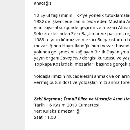
anacağız.
12 Eylül faşizminin TKP'ye yönelik tutuklamala
1982'de işkencede canını feda eden Mustafa As
yılını siyasal sürgünde geçiren ve mezarı Alma
Sekreterlerinden Zeki Baştımar ve partimizi işçi
1983'te yitirdiğimiz ve mezarı Bulgaristan'da 
mezarlığında Hayrullahoğlu'nun mezarı başında 
yolunda gelişmesini sağlayan Birlik Dayanışma 
yayın organı
Savaş Yolu
dergisi kurucusu ve yaz
Topkapı/Kozlu'daki mezarları başında gerçekle
Yoldaşlarımızın mücadelesini anmak ve onların
vermiş bütün dost ve yoldaşlarımızı anma töre
Zeki Baştımar, İsmail Bilen ve Mustafa Asım H
Tarih: 16 Kasım 2019 Cumartesi
Yer: Kulaksız mezarlığı
Saat: 11.00