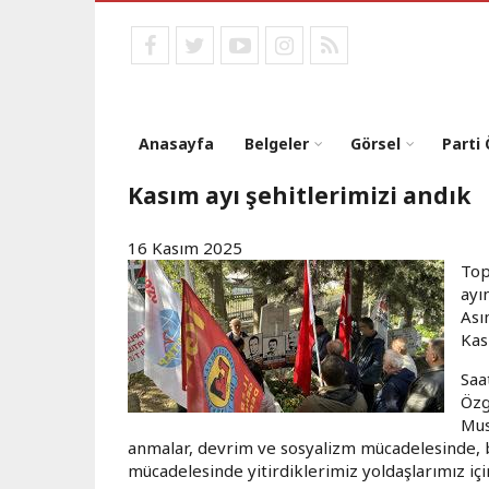
Ana
içeriğe
facebook
twitter
youtube
instagram
RSS
atla
Anasayfa
Belgeler
Görsel
Parti
Kasım ayı şehitlerimizi andık
16 Kasım 2025
Top
ayı
Ası
Kas
Saa
Özg
Mus
anmalar, devrim ve sosyalizm mücadelesinde, b
mücadelesinde yitirdiklerimiz yoldaşlarımız için