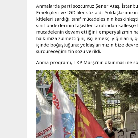
Anmalarda parti sözcümüz Şener Ataş, İstanbul
Emekçileri ve İGD'liler söz aldı. Yoldaşlarımız
kitleleri sardığı, sınıf mücadelesinin keskinleş
sınıf önderlerinin faşistler tarafından kalleşçe 
mücadelenin devam ettiğini; emperyalizmin halk
halkımıza zulmettiğini; işçi emekçi yığınların, g
içinde boğuştuğunu; yoldaşlarımızın bize devre
sürdüreceğimizin sözü verildi.
Anma programı, TKP Marşı'nın okunması ile son