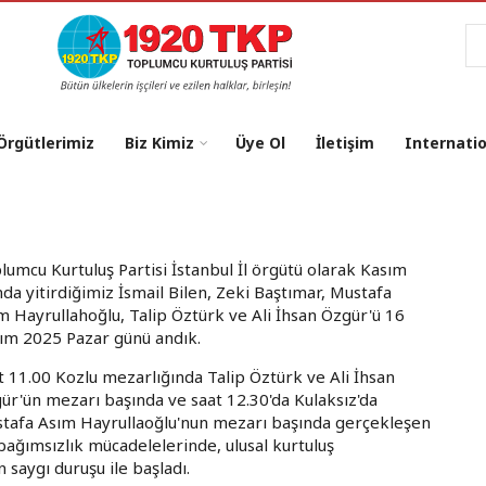
Ar
 Örgütlerimiz
Biz Kimiz
Üye Ol
İletişim
Internati
lumcu Kurtuluş Partisi İstanbul İl örgütü olarak Kasım
nda yitirdiğimiz İsmail Bilen, Zeki Baştımar, Mustafa
m Hayrullahoğlu, Talip Öztürk ve Ali İhsan Özgür'ü 16
ım 2025 Pazar günü andık.
t 11.00 Kozlu mezarlığında Talip Öztürk ve Ali İhsan
ür'ün mezarı başında ve saat 12.30'da Kulaksız'da
tafa Asım Hayrullaoğlu'nun mezarı başında gerçekleşen
ağımsızlık mücadelelerinde, ulusal kurtuluş
 saygı duruşu ile başladı.