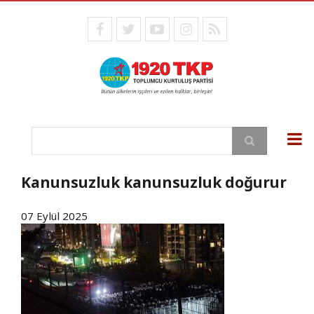
Ana
içeriğe
facebook
twitter
youtube
instagram
RSS
atla
Ara
Kanunsuzluk kanunsuzluk doğurur
07 Eylül 2025