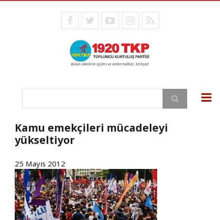
Ana
içeriğe
facebook
twitter
youtube
instagram
RSS
atla
Ara
Kamu emekçileri mücadeleyi
yükseltiyor
25 Mayıs 2012