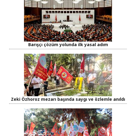
Barışçı çözüm yolunda ilk yasal adım
Zeki Özhoroz mezarı başında saygı ve özlemle anıldı