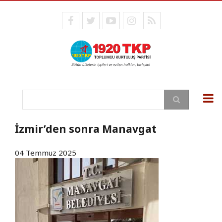
Ana
içeriğe
facebook
twitter
youtube
instagram
RSS
atla
Ara
İzmir’den sonra Manavgat
04 Temmuz 2025