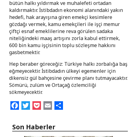
bütün halkı yıldırmak ve muhalefeti ortadan
kaldırmaktır. İstibdadın ekonomi alanındaki yakın
hedefi, hak arayışına giren emekçi kesimlere
gözdağı vermek, kamu emekçileri ile işçi memur
çiftçi esnaf emeklilerine reva görülen sadaka
niteliğindeki maaş artışını zorla kabul ettirmek,
600 bin kamu işçisinin toplu sözleşme hakkını
gasbetmektir.
Hep beraber göreceğiz: Türkiye halkı zorbalığa baş
eğmeyecektir.
İstibdadın ülkeyi
egemenler için
dikensiz gül bahçesine çevirme planı tutmayacaktır.
S
ömürü, zulüm ve Ortaçağ özlemciliği
sökmeyecektir.
Facebook
Twitter
Pocket
Email
Share
Son Haberler