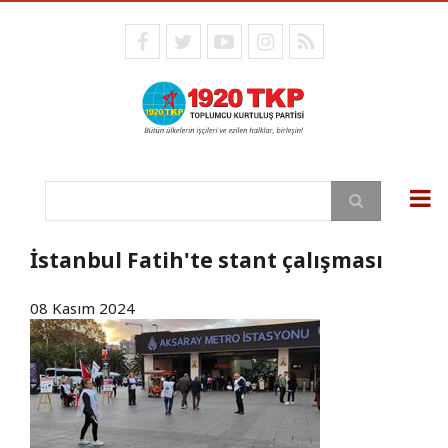
Ana
içeriğe
facebook
twitter
youtube
instagram
RSS
atla
Ara
İstanbul Fatih'te stant çalışması
08 Kasım 2024