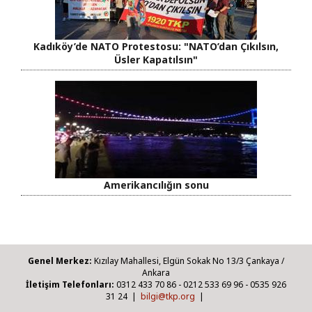
Kadıköy’de NATO Protestosu: "NATO’dan Çıkılsın,
Üsler Kapatılsın"
Amerikancılığın sonu
Genel Merkez:
Kızılay Mahallesi, Elgün Sokak No 13/3 Çankaya /
Ankara
İletişim Telefonları:
0312 433 70 86 - 0212 533 69 96 - 0535 926
31 24 |
bilgi@tkp.org
|